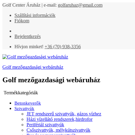
Golf Center Áruház | e-mail:
golfaruhaz@gmail.com
Szállítási információk
Fiókom
Bejelentkezés
Hívjon minket!
+36 (70) 938-3356
Golf mezőgazdasági webáruház
Golf mezőgazdasági webáruház
Termékkategóriák
Betonkeverők
Szivattyúk
JET rendszerű szivattyúk, gázos vízhez
Házi vízellátó rendszerek,hirdrofor
Perifériál szivattyúk
Csőszivattyúk, mélykútszivattyúk