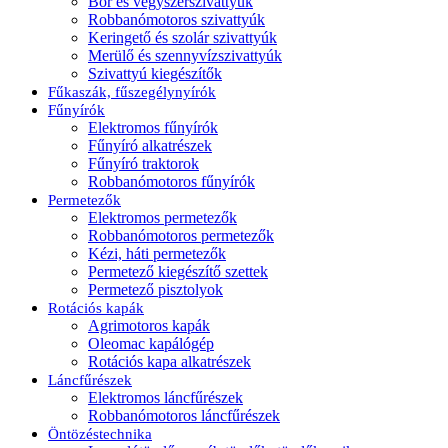
Bor és vegyszerszivattyúk
Robbanómotoros szivattyúk
Keringető és szolár szivattyúk
Merülő és szennyvízszivattyúk
Szivattyú kiegészítők
Fűkaszák, fűszegélynyírók
Fűnyírók
Elektromos fűnyírók
Fűnyíró alkatrészek
Fűnyíró traktorok
Robbanómotoros fűnyírók
Permetezők
Elektromos permetezők
Robbanómotoros permetezők
Kézi, háti permetezők
Permetező kiegészítő szettek
Permetező pisztolyok
Rotációs kapák
Agrimotoros kapák
Oleomac kapálógép
Rotációs kapa alkatrészek
Láncfűrészek
Elektromos láncfűrészek
Robbanómotoros láncfűrészek
Öntözéstechnika