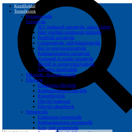
Kezdőoldal
Termékeink
Betonkeverők
Szivattyúk
JET rendszerű szivattyúk, gázos vízhez
Házi vízellátó rendszerek,hirdrofor
Perifériál szivattyúk
Csőszivattyúk, mélykútszivattyúk
Bor és vegyszerszivattyúk
Robbanómotoros szivattyúk
Keringető és szolár szivattyúk
Merülő és szennyvízszivattyúk
Szivattyú kiegészítők
Fűkaszák, fűszegélynyírók
Fűnyírók
Elektromos fűnyírók
Robbanómotoros fűnyírók
Robotfűnyírók
Fűnyíró traktorok
Fűnyíró alkatrészek
Permetezők
Elektromos permetezők
Robbanómotoros permetezők
Kézi, háti permetezők