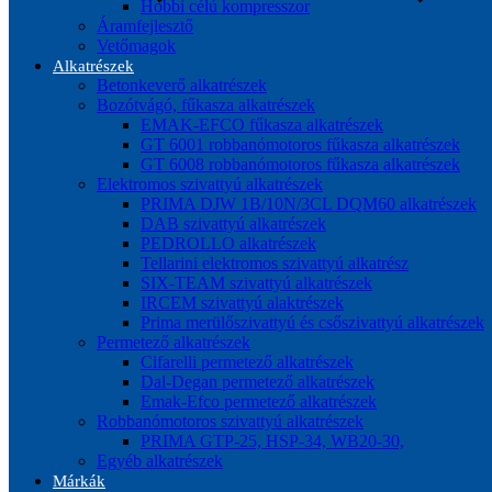
Hobbi célú kompresszor
Áramfejlesztő
Vetőmagok
Alkatrészek
Betonkeverő alkatrészek
Bozótvágó, fűkasza alkatrészek
EMAK-EFCO fűkasza alkatrészek
GT 6001 robbanómotoros fűkasza alkatrészek
GT 6008 robbanómotoros fűkasza alkatrészek
Elektromos szivattyú alkatrészek
PRIMA DJW 1B/10N/3CL DQM60 alkatrészek
DAB szivattyú alkatrészek
PEDROLLO alkatrészek
Tellarini elektromos szivattyú alkatrész
SIX-TEAM szivattyú alkatrészek
IRCEM szivattyú alaktrészek
Prima merülőszivattyú és csőszivattyú alkatrészek
Permetező alkatrészek
Cifarelli permetező alkatrészek
Dal-Degan permetező alkatrészek
Emak-Efco permetező alkatrészek
Robbanómotoros szivattyú alkatrészek
PRIMA GTP-25, HSP-34, WB20-30,
Egyéb alkatrészek
Márkák