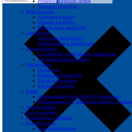
Permetező kiegészítő szettek
Permetező pisztolyok
Rotációs kapák
Agrimotoros kapák
Oleomac kapálógép
Rotációs kapa alkatrészek
Láncfűrészek
Elektromos láncfűrészek
Robbanómotoros láncfűrészek
Öntözéstechnika
Locsolótömlő, egyéb tömlők, tömlőkocsik
Locsolástechnikai termékek
Fűtéstechnika
Füstcsövek
Elektromos hősugárzók
PB gázos készülékek
Kályhák, kandallók
Fóliák
Mezőgazdasági fekete fóliák (0,12mikronos)
Mezőgazdasági UV stabil fehér fóliák (0,15 mikro
Terménydarálók
Kézi szerszámok
Gyümölcsrázó, diószedő
Kompresszorok
Ipari kompresszorok