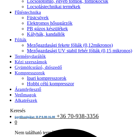
Locsolótömlő, egyéb tömlők, tömlőkocsik
Locsolástechnikai termékek
Fűtéstechnika
Füstcsövek
Elektromos hősugárzók
PB gázos készülékek
Kályhák, kandallók
Fóliák
Mezőgazdasági fekete fóliák (0,12mikronos)
Mezőgazdasági UV stabil fehér fóliák (0,15 mikronos)
Terménydarálók
Kézi szerszámok
Gyümölcsrázó, diószedő
Kompresszorok
Ipari kompresszorok
Hobbi célú kompresszor
Áramfejlesztő
Vetőmagok
Alkatrészek
Keresés
+36 70-938-3356
ügyfélszolgálat: H-P 8.00-16.00
0
Nem található termék a kosárban.