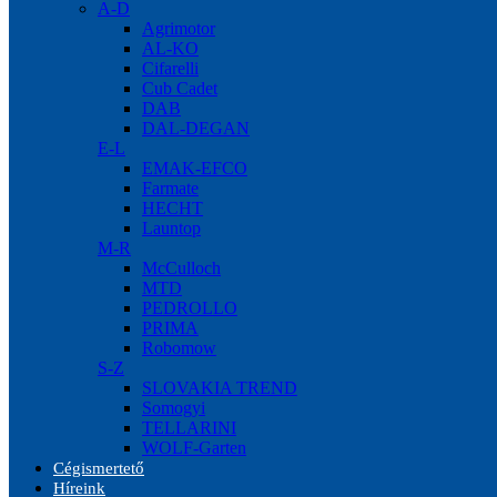
A-D
Agrimotor
AL-KO
Cifarelli
Cub Cadet
DAB
DAL-DEGAN
E-L
EMAK-EFCO
Farmate
HECHT
Launtop
M-R
McCulloch
MTD
PEDROLLO
PRIMA
Robomow
S-Z
SLOVAKIA TREND
Somogyi
TELLARINI
WOLF-Garten
Cégismertető
Híreink