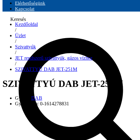
Elérhetőségünk
Kapcsolat
Keresés
Kezdőoldal
/
Üzlet
/
Szivattyúk
/
JET rendszerű szivattyúk, gázos vízhez
/
SZIVATTYÚ DAB JET-251M
SZIVATTYÚ DAB JET-251M
Gyártó:
DAB
Gyári szám:
0-1614278831