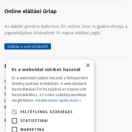
Online elállási űrlap
Az alábbi gombra kattintva Ön online úton is gyakorolhatja a
jogszabályban biztosított 14 napos elállási jogát.
Elállás a szerződéstől
×
Elérhetőség
Ez a weboldal sütiket használ
Ez a weboldal sütiket használ a felhasználói
Üzletünk címe:
Szolnok, Vércse út 17.
élmény javítása érdekében. A weboldalunk
Golf Center Áruház:
06 (56) 423-324
használatával Ön hozzájárul az összes süti
VÁR-Kert Áruház:
06 (56) 429-771
használatához, a Cookie szabályzatunknak
megfelelően.
Adatkezelési tájékoztató »
Iroda:
06 (56) 421-857
Megrendelés, termék információ:
FELTÉTLENÜL SZÜKSÉGES
+36 (70) 938-3356
E-mail:
golfaruhaz@gmail.com
STATISZTIKAI
MARKETING