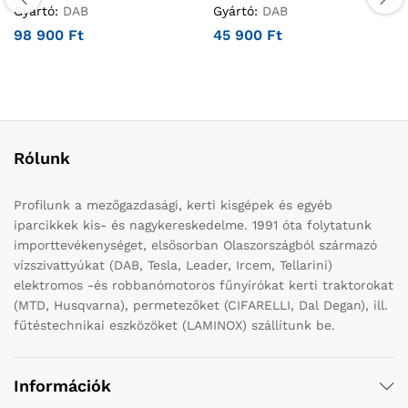
Gyártó:
DAB
Gyártó:
DAB
98 900
Ft
45 900
Ft
Rólunk
Profilunk a mezőgazdasági, kerti kisgépek és egyéb
iparcikkek kis- és nagykereskedelme. 1991 óta folytatunk
importtevékenységet, elsősorban Olaszországból származó
vízszivattyúkat (DAB, Tesla, Leader, Ircem, Tellarini)
elektromos -és robbanómotoros fűnyírókat kerti traktorokat
(MTD, Husqvarna), permetezőket (CIFARELLI, Dal Degan), ill.
fűtéstechnikai eszközöket (LAMINOX) szállítunk be.
Információk