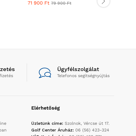
71 900
Ft
79 900
Ft
Gyártó:
D
19 000
izetés
Ügyfélszolgálat
fizetés
Telefonos segítségnyújtás
Elérhetőség
ine
Üzletünk címe:
Szolnok, Vércse út 17.
yban
Golf Center Áruház:
06 (56) 423-324