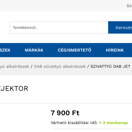
Sz
Keresé
SZEK
MÁRKÁK
CÉGISMERTETŐ
HÍREINK
tyú alkatrészek
/
DAB szivattyú alkatrészek
/
SZIVATTYÚ DAB JET
EJEKTOR
7 900
Ft
Várható kiszállítási idő:
1-3 munkanap