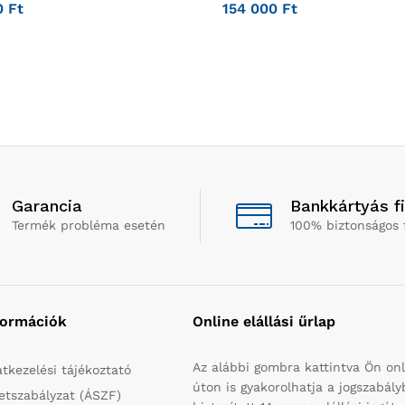
0
Ft
154 000
Ft
Garancia
Bankkártyás f
Termék probléma esetén
100% biztonságos 
formációk
Online elállási űrlap
Az alábbi gombra kattintva Ön onl
tkezelési tájékoztató
úton is gyakorolhatja a jogszabál
etszabályzat (ÁSZF)