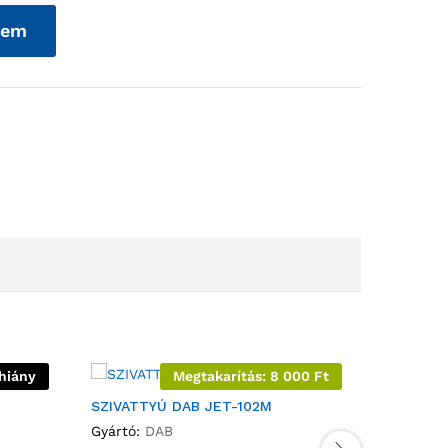
zem
hiány
Megtakarítás:
8 000
Ft
SZIVATTYÚ DAB JET-102M
SZIVATTY
Gyártó:
DAB
JÁRÓKER