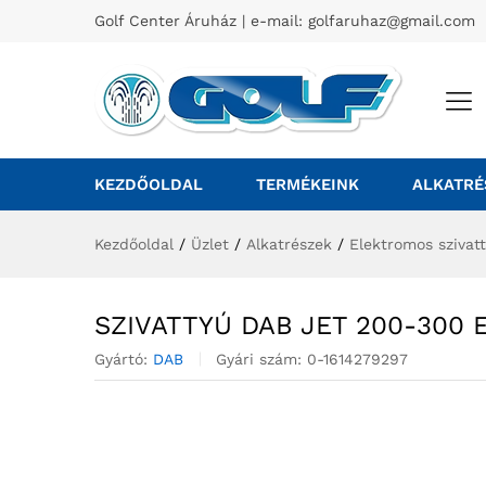
Golf Center Áruház | e-mail:
golfaruhaz@gmail.com
KEZDŐOLDAL
TERMÉKEINK
ALKATRÉ
Kezdőoldal
/
Üzlet
/
Alkatrészek
/
Elektromos szivat
SZIVATTYÚ DAB JET 200-300 
Gyártó:
DAB
Gyári szám:
0-1614279297