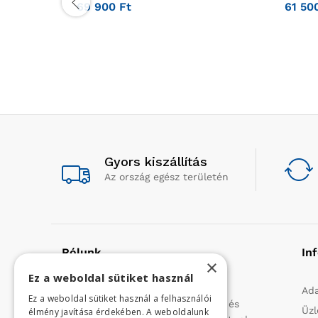
69 900
Ft
61 50
Gyors kiszállítás
Az ország egész területén
Rólunk
In
×
Ez a weboldal sütiket használ
Profilunk a mezőgazdasági, kerti
Ada
Ez a weboldal sütiket használ a felhasználói
kisgépek és egyéb iparcikkek kis- és
Üzl
élmény javítása érdekében. A weboldalunk