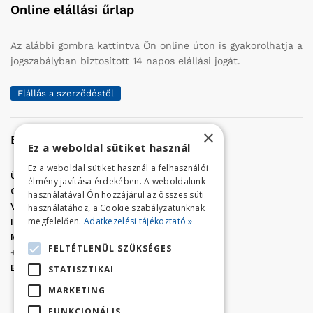
Online elállási űrlap
Az alábbi gombra kattintva Ön online úton is gyakorolhatja a
jogszabályban biztosított 14 napos elállási jogát.
Elállás a szerződéstől
×
Elérhetőség
Ez a weboldal sütiket használ
Ez a weboldal sütiket használ a felhasználói
Üzletünk címe:
Szolnok, Vércse út 17.
élmény javítása érdekében. A weboldalunk
Golf Center Áruház:
06 (56) 423-324
használatával Ön hozzájárul az összes süti
VÁR-Kert Áruház:
06 (56) 429-771
használatához, a Cookie szabályzatunknak
megfelelően.
Adatkezelési tájékoztató »
Iroda:
06 (56) 421-857
Megrendelés, termék információ:
FELTÉTLENÜL SZÜKSÉGES
+36 (70) 938-3356
E-mail:
golfaruhaz@gmail.com
STATISZTIKAI
MARKETING
FUNKCIONÁLIS