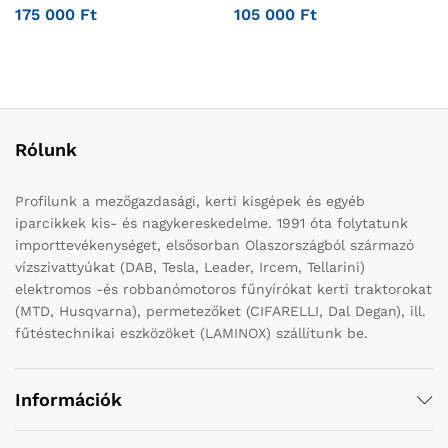
175 000
Ft
105 000
Ft
Rólunk
Profilunk a mezőgazdasági, kerti kisgépek és egyéb
iparcikkek kis- és nagykereskedelme. 1991 óta folytatunk
importtevékenységet, elsősorban Olaszországból származó
vízszivattyúkat (DAB, Tesla, Leader, Ircem, Tellarini)
elektromos -és robbanómotoros fűnyírókat kerti traktorokat
(MTD, Husqvarna), permetezőket (CIFARELLI, Dal Degan), ill.
fűtéstechnikai eszközöket (LAMINOX) szállítunk be.
Információk