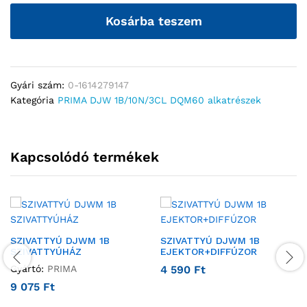
Kosárba teszem
Gyári szám:
0-1614279147
Kategória
PRIMA DJW 1B/10N/3CL DQM60 alkatrészek
Kapcsolódó termékek
SZIVATTYÚ DJWM 1B
SZIVATTYÚ DJWM 1B
SZIVATTYÚHÁZ
EJEKTOR+DIFFÚZOR
Gyártó:
PRIMA
4 590
Ft
9 075
Ft