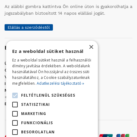
Az alábbi gombra kattintva Ön online úton is gyakorolhatja a
jogszabályban biztosított 14 napos elállási jogát.
Elállás a szerződéstől
×
Elérhetőség
Ez a weboldal sütiket használ
Ez a weboldal sütiket használ a felhasználói
Üzletünk címe:
Szolnok, Vércse út 17.
élmény javítása érdekében. A weboldalunk
Golf Center Áruház:
06 (56) 423-324
használatával Ön hozzájárul az összes süti
VÁR-Kert Áruház:
06 (56) 429-771
használatához, a Cookie szabályzatunknak
megfelelően.
Adatkezelési tájékoztató »
Iroda:
06 (56) 421-857
Megrendelés, termék információ:
FELTÉTLENÜL SZÜKSÉGES
+36 (70) 938-3356
E-mail:
golfaruhaz@gmail.com
STATISZTIKAI
MARKETING
FUNKCIONÁLIS
BESOROLATLAN