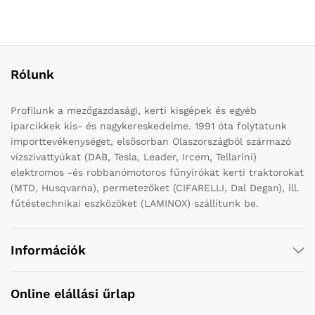
Rólunk
Profilunk a mezőgazdasági, kerti kisgépek és egyéb
iparcikkek kis- és nagykereskedelme. 1991 óta folytatunk
importtevékenységet, elsősorban Olaszországból származó
vízszivattyúkat (DAB, Tesla, Leader, Ircem, Tellarini)
elektromos -és robbanómotoros fűnyírókat kerti traktorokat
(MTD, Husqvarna), permetezőket (CIFARELLI, Dal Degan), ill.
fűtéstechnikai eszközöket (LAMINOX) szállítunk be.
Információk
Online elállási űrlap