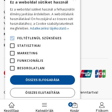
Ez a weboldal sütiket használ
Ez a weboldal sütiket használ a felhasználói
Üzletünk címe:
Szolnok, Vércse út 17.
élmény javítása érdekében. A weboldalunk
Golf Center Áruház:
06 (56) 423-324
használatával Ön hozzájárul az összes süti
VÁR-Kert Áruház:
06 (56) 429-771
használatához, a Cookie szabályzatunknak
megfelelően.
Adatkezelési tájékoztató »
Iroda:
06 (56) 421-857
Megrendelés, termék információ:
FELTÉTLENÜL SZÜKSÉGES
+36 (70) 938-3356
E-mail:
golfaruhaz@gmail.com
STATISZTIKAI
MARKETING
FUNKCIONÁLIS
BESOROLATLAN
ÖSSZES ELFOGADÁSA
Copyright © 2022 Golfker Kft. - Minden jog fenntartva!
ÖSSZES ELUTASÍTÁSA
Részletek megjelenítése
0
Kezdőlap
Kategóriák
Kosár
Fiókom