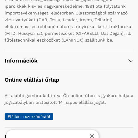
iparcikkek kis- és nagykereskedelme. 1991 óta folytatunk
importtevékenységet, elsősorban Olaszországból származó
vízszivattyúkat (DAB, Tesla, Leader, Ircem, Tellarini)
elektromos -és robbanómotoros fűnyírókat kerti traktorokat
(MTD, Husqvarna), permetezőket (CIFARELLI, Dal Degan), ill.
fűtéstechnikai eszközöket (LAMINOX) szállítunk be.
Információk
Online elállási űrlap
Az alábbi gombra kattintva Ön online úton is gyakorolhatja a
jogszabályban biztosított 14 napos elállási jogát.
Elállás a szerződéstől
×
Elérhetőség