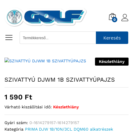
0
Keresés
Készlethiány
SZIVATTYÚ DJWM 1B SZIVATTYÚPAJZS
1 590
Ft
Várható kiszállítási idő:
Készlethiány
Gyári szám:
0-1614279157-1614279157
Kategória
PRIMA DJW 1B/10N/3CL DQM60 alkatrészek