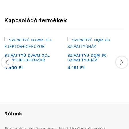
Kapcsolódó termékek
SZIVATTYÚ DJWM 3CL
SZIVATTYÚ DQM 60
EJEKTOR+DIFFÚZOR
SZIVATTYÚHÁZ
5 900
Ft
4 191
Ft
Rólunk
Profilunk a mezőgazdasági, kerti kisgépek és egyéb