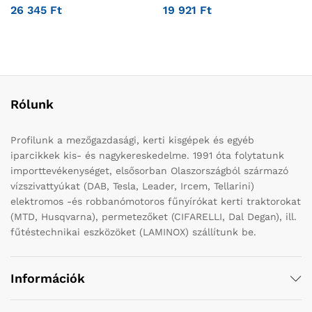
26 345
Ft
19 921
Ft
Rólunk
Profilunk a mezőgazdasági, kerti kisgépek és egyéb
iparcikkek kis- és nagykereskedelme. 1991 óta folytatunk
importtevékenységet, elsősorban Olaszországból származó
vízszivattyúkat (DAB, Tesla, Leader, Ircem, Tellarini)
elektromos -és robbanómotoros fűnyírókat kerti traktorokat
(MTD, Husqvarna), permetezőket (CIFARELLI, Dal Degan), ill.
fűtéstechnikai eszközöket (LAMINOX) szállítunk be.
Információk