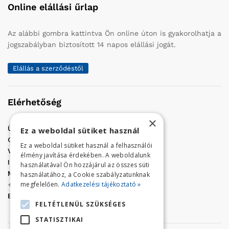
Online elállási űrlap
Az alábbi gombra kattintva Ön online úton is gyakorolhatja a
jogszabályban biztosított 14 napos elállási jogát.
Elállás a szerződéstől
Elérhetőség
×
Üzletünk címe:
Szolnok, Vércse út 17.
Ez a weboldal sütiket használ
Golf Center Áruház:
06 (56) 423-324
Ez a weboldal sütiket használ a felhasználói
VÁR-Kert Áruház:
06 (56) 429-771
élmény javítása érdekében. A weboldalunk
Iroda:
06 (56) 421-857
használatával Ön hozzájárul az összes süti
Megrendelés, termék információ:
használatához, a Cookie szabályzatunknak
megfelelően.
Adatkezelési tájékoztató »
+36 (70) 938-3356
E-mail:
golfaruhaz@gmail.com
FELTÉTLENÜL SZÜKSÉGES
STATISZTIKAI