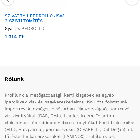
SZIVATTYÚ PEDROLLO JSW
3 SZIV.H.TÖMÍTÉS
Gyártó:
PEDROLLO
1 914
Ft
Rólunk
Profilunk a mezőgazdasági, kerti kisgépek és egyéb
iparcikkek kis- és nagykereskedelme. 1991 óta folytatunk
importtevékenységet, elsősorban Olaszországból származó
vízszivattyúkat (DAB, Tesla, Leader, Ircem, Tellarini)
elektromos -és robbanómotoros fűnyírókat kerti traktorokat
(MTD, Husqvarna), permetezőket (CIFARELLI, Dal Degan), ill.
fűtéstechnikai eszközöket (LAMINOX) szállítunk be.