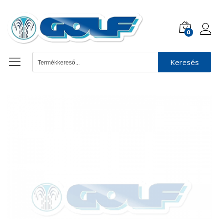
0
Keresés