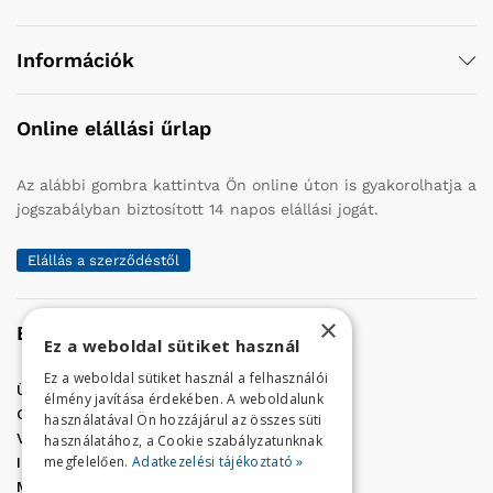
Információk
Online elállási űrlap
Az alábbi gombra kattintva Ön online úton is gyakorolhatja a
jogszabályban biztosított 14 napos elállási jogát.
Elállás a szerződéstől
×
Elérhetőség
Ez a weboldal sütiket használ
Ez a weboldal sütiket használ a felhasználói
Üzletünk címe:
Szolnok, Vércse út 17.
élmény javítása érdekében. A weboldalunk
Golf Center Áruház:
06 (56) 423-324
használatával Ön hozzájárul az összes süti
VÁR-Kert Áruház:
06 (56) 429-771
használatához, a Cookie szabályzatunknak
megfelelően.
Adatkezelési tájékoztató »
Iroda:
06 (56) 421-857
Megrendelés, termék információ: