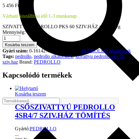
5 456
Ft
Várható kiszállítási idő:
1-3 munkanap
SZIVATTYÚ PEDROLLO PKS 60 SZIV.HÁZ mennyiség
Mennyiség:
Kosárba teszem
Gyári szám:
0-1614279413
Kategória
PEDROLLO alkatrészek
Tags:
pedrollo
,
pedrollo alkatreszek
,
szivattyu pedrollo pks 60
sziv.haz
Brand:
PEDROLLO
Kapcsolódó termékek
Kosárba teszem
CSŐSZIVATTYÚ PEDROLLO
4SR4/7 SZIV.HÁZ TÖMÍTÉS
Gyártó:
PEDROLLO
...