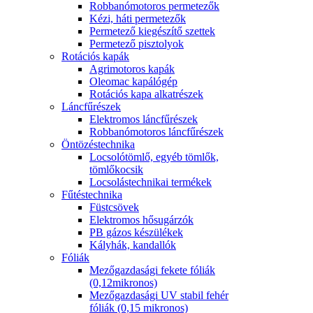
Robbanómotoros permetezők
Kézi, háti permetezők
Permetező kiegészítő szettek
Permetező pisztolyok
Rotációs kapák
Agrimotoros kapák
Oleomac kapálógép
Rotációs kapa alkatrészek
Láncfűrészek
Elektromos láncfűrészek
Robbanómotoros láncfűrészek
Öntözéstechnika
Locsolótömlő, egyéb tömlők,
tömlőkocsik
Locsolástechnikai termékek
Fűtéstechnika
Füstcsövek
Elektromos hősugárzók
PB gázos készülékek
Kályhák, kandallók
Fóliák
Mezőgazdasági fekete fóliák
(0,12mikronos)
Mezőgazdasági UV stabil fehér
fóliák (0,15 mikronos)