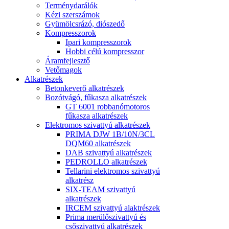
Terménydarálók
Kézi szerszámok
Gyümölcsrázó, diószedő
Kompresszorok
Ipari kompresszorok
Hobbi célú kompresszor
Áramfejlesztő
Vetőmagok
Alkatrészek
Betonkeverő alkatrészek
Bozótvágó, fűkasza alkatrészek
GT 6001 robbanómotoros
fűkasza alkatrészek
Elektromos szivattyú alkatrészek
PRIMA DJW 1B/10N/3CL
DQM60 alkatrészek
DAB szivattyú alkatrészek
PEDROLLO alkatrészek
Tellarini elektromos szivattyú
alkatrész
SIX-TEAM szivattyú
alkatrészek
IRCEM szivattyú alaktrészek
Prima merülőszivattyú és
csőszivattyú alkatrészek