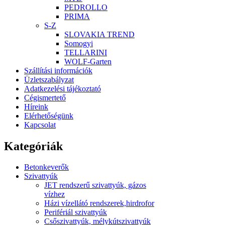
PEDROLLO
PRIMA
S-Z
SLOVAKIA TREND
Somogyi
TELLARINI
WOLF-Garten
Szállítási információk
Üzletszabályzat
Adatkezelési tájékoztató
Cégismertető
Híreink
Elérhetőségünk
Kapcsolat
Kategóriák
Betonkeverők
Szivattyúk
JET rendszerű szivattyúk, gázos
vízhez
Házi vízellátó rendszerek,hirdrofor
Perifériál szivattyúk
Csőszivattyúk, mélykútszivattyúk