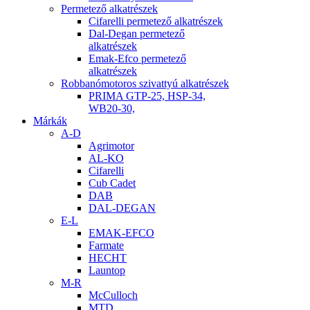
Permetező alkatrészek
Cifarelli permetező alkatrészek
Dal-Degan permetező
alkatrészek
Emak-Efco permetező
alkatrészek
Robbanómotoros szivattyú alkatrészek
PRIMA GTP-25, HSP-34,
WB20-30,
Márkák
A-D
Agrimotor
AL-KO
Cifarelli
Cub Cadet
DAB
DAL-DEGAN
E-L
EMAK-EFCO
Farmate
HECHT
Launtop
M-R
McCulloch
MTD