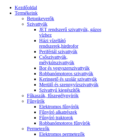
Kezdőoldal
Termékeink
Betonkeverők
Szivattyúk
JET rendszerű szivattyúk, gázos
vízhez
Házi vízellátó
rendszerek,hirdrofor
Perifériál szivattyúk
Csőszivattyúk,
mélykútszivattyúk
Bor és vegyszerszivattyúk
Robbanómotoros szivattyúk
Keringető és szolár szivattyúk
Merülő és szennyvízszivattyúk
Szivattyú kiegészítők
Fűkaszák, fűszegélynyírók
Fűnyírók
Elektromos fűnyírók
Fűnyíró alkatrészek
Fűnyíró traktorok
Robbanómotoros fűnyírók
Permetezők
Elektromos permetezők