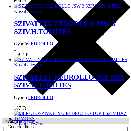
690
Ft
Kosárba teszem
SZIVATTYÚ PEDROLLO JSW 3
SZIV.H.TÖMÍTÉS
Gyártó:
PEDROLLO
...
1 914
Ft
Kosárba teszem
SZIVATTYÚ PEDROLLO 3CP 80M
SZIV.H.TÖMÍTÉS
Gyártó:
PEDROLLO
...
187
Ft
További találatok...
Kosárba teszem
Generic filters