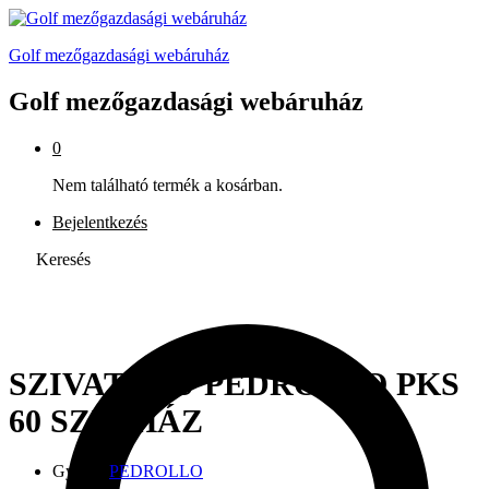
Golf mezőgazdasági webáruház
Golf mezőgazdasági webáruház
0
Nem található termék a kosárban.
Bejelentkezés
Keresés
SZIVATTYÚ PEDROLLO PKS
60 SZIV.HÁZ
Gyártó:
PEDROLLO