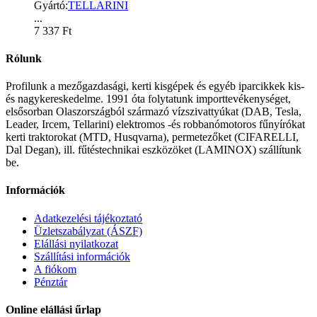
Gyártó:
TELLARINI
...
7 337
Ft
Rólunk
Profilunk a mezőgazdasági, kerti kisgépek és egyéb iparcikkek kis-
és nagykereskedelme. 1991 óta folytatunk importtevékenységet,
elsősorban Olaszországból származó vízszivattyúkat (DAB, Tesla,
Leader, Ircem, Tellarini) elektromos -és robbanómotoros fűnyírókat
kerti traktorokat (MTD, Husqvarna), permetezőket (CIFARELLI,
Dal Degan), ill. fűtéstechnikai eszközöket (LAMINOX) szállítunk
be.
Információk
Adatkezelési tájékoztató
Üzletszabályzat (ÁSZF)
Elállási nyilatkozat
Szállítási információk
A fiókom
Pénztár
Online elállási űrlap