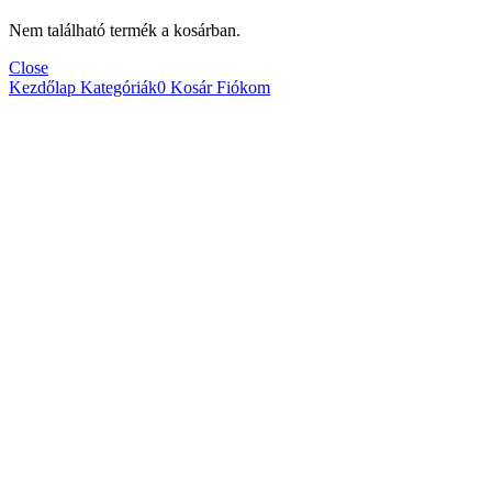
Nem található termék a kosárban.
Close
Kezdőlap
Kategóriák
0
Kosár
Fiókom