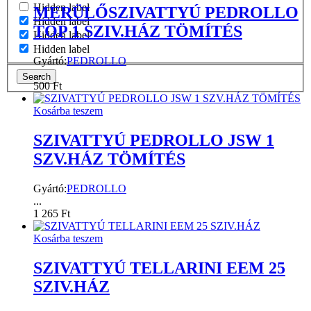
Hidden label
MERÜLŐSZIVATTYÚ PEDROLLO
Hidden label
TOP 1 SZIV.HÁZ TÖMÍTÉS
Hidden label
Hidden label
Gyártó:
PEDROLLO
...
Search
500
Ft
Kosárba teszem
SZIVATTYÚ PEDROLLO JSW 1
SZV.HÁZ TÖMÍTÉS
Gyártó:
PEDROLLO
...
1 265
Ft
Kosárba teszem
SZIVATTYÚ TELLARINI EEM 25
SZIV.HÁZ