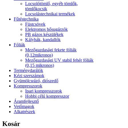
Locsolótömlő, egyéb tömlők,
tömlőkocsik
Locsolástechnikai termékek
Fűtéstechnika
Füstcsövek
Elektromos hősugárzók
PB gázos készülékek
Kályhák, kandallók
Fóliák
Mezőgazdasági fekete fóliák
(0,12mikronos)
Mezőgazdasági UV stabil fehér fóliák
(0,15 mikronos)
Terménydarálók
Kézi szerszámok
Gyümölcsrázó, diószedő
Kompresszorok
Ipari kompresszorok
Hobbi célú kompresszor
Áramfejlesztő
Vetőmagok
Alkatrészek
Kosár