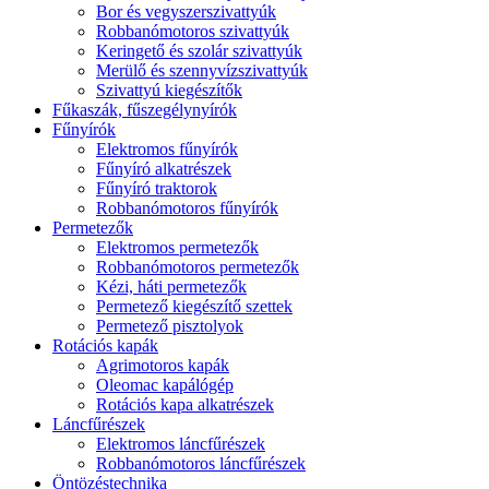
Bor és vegyszerszivattyúk
Robbanómotoros szivattyúk
Keringető és szolár szivattyúk
Merülő és szennyvízszivattyúk
Szivattyú kiegészítők
Fűkaszák, fűszegélynyírók
Fűnyírók
Elektromos fűnyírók
Fűnyíró alkatrészek
Fűnyíró traktorok
Robbanómotoros fűnyírók
Permetezők
Elektromos permetezők
Robbanómotoros permetezők
Kézi, háti permetezők
Permetező kiegészítő szettek
Permetező pisztolyok
Rotációs kapák
Agrimotoros kapák
Oleomac kapálógép
Rotációs kapa alkatrészek
Láncfűrészek
Elektromos láncfűrészek
Robbanómotoros láncfűrészek
Öntözéstechnika