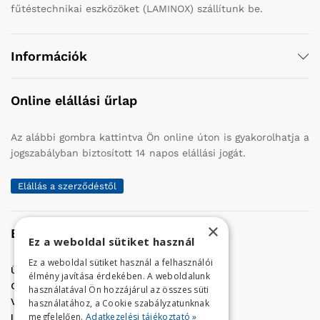
fűtéstechnikai eszközöket (LAMINOX) szállítunk be.
Információk
Online elállási űrlap
Az alábbi gombra kattintva Ön online úton is gyakorolhatja a
jogszabályban biztosított 14 napos elállási jogát.
Elállás a szerződéstől
×
Elérhetőség
Ez a weboldal sütiket használ
Ez a weboldal sütiket használ a felhasználói
Üzletünk címe:
Szolnok, Vércse út 17.
élmény javítása érdekében. A weboldalunk
Golf Center Áruház:
06 (56) 423-324
használatával Ön hozzájárul az összes süti
VÁR-Kert Áruház:
06 (56) 429-771
használatához, a Cookie szabályzatunknak
megfelelően.
Adatkezelési tájékoztató »
Iroda:
06 (56) 421-857