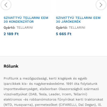
SZIVATTYÚ TELLARINI EEM
SZIVATTYÚ TELLARINI EEM
30 KONDENZÁTOR
30 JÁRÓKERÉK
Gyártó:
TELLARINI
Gyártó:
TELLARINI
2 189
Ft
5 665
Ft
Rólunk
Profilunk a mezőgazdasági, kerti kisgépek és egyéb
iparcikkek kis- és nagykereskedelme. 1991 óta folytatunk
importtevékenységet, elsősorban Olaszországból származó
vízszivattyúkat (DAB, Tesla, Leader, Ircem, Tellarini)
elektromos -és robbanómotoros fűnyírókat kerti traktorokat
(MTD, Husqvarna), permetezőket (CIFARELLI, Dal Degan), ill.