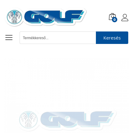
0
Keresés