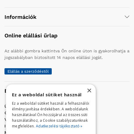
Információk
Online elállási űrlap
Az alábbi gombra kattintva Ön online úton is gyakorolhatja a
jogszabályban biztosított 14 napos elállási jogát.
Elállás a szerződéstől
×
Elérhetőség
Ez a weboldal sütiket használ
Ez a weboldal sütiket használ a felhasználói
Üzletünk címe:
Szolnok, Vércse út 17.
élmény javítása érdekében. A weboldalunk
Golf Center Áruház:
06 (56) 423-324
használatával Ön hozzájárul az összes süti
VÁR-Kert Áruház:
06 (56) 429-771
használatához, a Cookie szabályzatunknak
megfelelően.
Adatkezelési tájékoztató »
Iroda:
06 (56) 421-857
Megrendelés, termék információ: