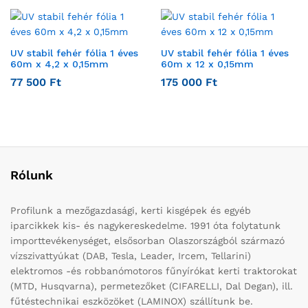
UV stabil fehér fólia 1 éves
UV stabil fehér fólia 1 éves
60m x 4,2 x 0,15mm
60m x 12 x 0,15mm
77 500
Ft
175 000
Ft
Rólunk
Profilunk a mezőgazdasági, kerti kisgépek és egyéb
iparcikkek kis- és nagykereskedelme. 1991 óta folytatunk
importtevékenységet, elsősorban Olaszországból származó
vízszivattyúkat (DAB, Tesla, Leader, Ircem, Tellarini)
elektromos -és robbanómotoros fűnyírókat kerti traktorokat
(MTD, Husqvarna), permetezőket (CIFARELLI, Dal Degan), ill.
fűtéstechnikai eszközöket (LAMINOX) szállítunk be.