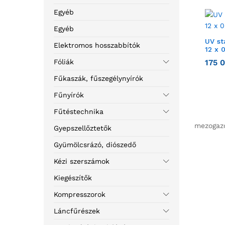
Egyéb
Egyéb
UV st
Elektromos hosszabbítók
12 x 
Fóliák
175 
Fűkaszák, fűszegélynyírók
Fűnyírók
Fűtéstechnika
mezogazd
Gyepszellőztetők
Gyümölcsrázó, diószedő
Kézi szerszámok
Kiegészítők
Kompresszorok
Láncfűrészek