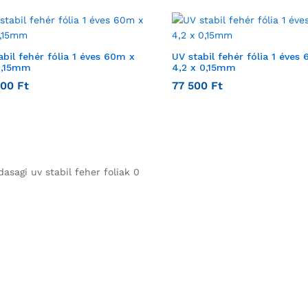
abil fehér fólia 1 éves 60m x
UV stabil fehér fólia 1 éves
0,15mm
4,2 x 0,15mm
000
Ft
77 500
Ft
asagi uv stabil feher foliak 0