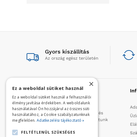
Gyors kiszállítás
Az ország egész területén
×
Ez a weboldal sütiket használ
Rólunk
In
Ez a weboldal sütiket használ a felhasználói
élmény javítása érdekében. A weboldalunk
Profilunk a mezőgazdasági, kerti
Ada
használatával Ön hozzájárul az összes süti
kisgépek és egyéb iparcikkek kis- és
használatához, a Cookie szabályzatunknak
Üzl
nagykereskedelme. 1991 óta folytatunk
megfelelően.
Adatkezelési tájékoztató »
Elá
importtevékenységet, elsősorban
FELTÉTLENÜL SZÜKSÉGES
Szá
Olaszországból származó