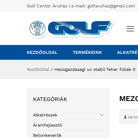
Golf Center Áruház | e-mail:
golfaruhaz@gmail.com
KEZDŐOLDAL
TERMÉKEINK
ALKATRÉ
Kezdőoldal
/
mezogazdasagi uv stabil feher foliak 0
MEZO
KATEGÓRIÁK
Alkatrészek
3
term
Áramfejlesztő
Betonkeverők