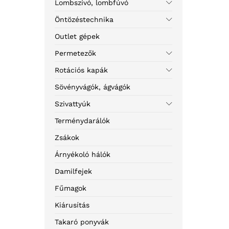
Lombszívó, lombfúvó
Öntözéstechnika
Outlet gépek
Permetezők
Rotációs kapák
Sövényvágók, ágvágók
Szivattyúk
Terménydarálók
Zsákok
Árnyékoló hálók
Damilfejek
Fűmagok
Kiárusítás
Takaró ponyvák