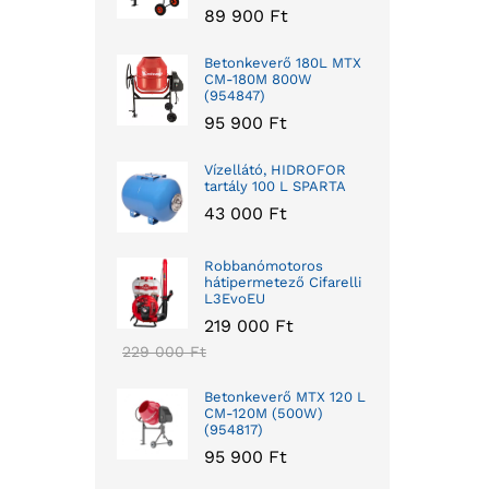
89 900
Ft
Betonkeverő 180L MTX
CM-180M 800W
(954847)
95 900
Ft
Vízellátó, HIDROFOR
tartály 100 L SPARTA
43 000
Ft
Robbanómotoros
hátipermetező Cifarelli
L3EvoEU
219 000
Ft
229 000
Ft
Betonkeverő MTX 120 L
CM-120M (500W)
(954817)
95 900
Ft