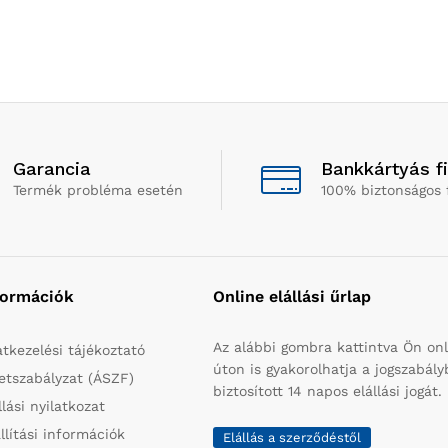
Garancia
Bankkártyás f
Termék probléma esetén
100% biztonságos 
formációk
Online elállási űrlap
Az alábbi gombra kattintva Ön onl
tkezelési tájékoztató
úton is gyakorolhatja a jogszabál
etszabályzat (ÁSZF)
biztosított 14 napos elállási jogát.
llási nyilatkozat
llítási információk
Elállás a szerződéstől