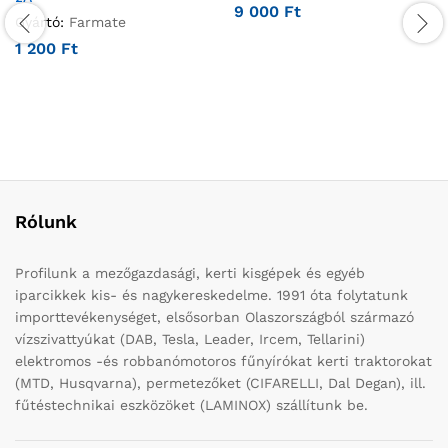
9 000
Ft
Gyártó:
Farmate
1 200
Ft
Rólunk
Profilunk a mezőgazdasági, kerti kisgépek és egyéb
iparcikkek kis- és nagykereskedelme. 1991 óta folytatunk
importtevékenységet, elsősorban Olaszországból származó
vízszivattyúkat (DAB, Tesla, Leader, Ircem, Tellarini)
elektromos -és robbanómotoros fűnyírókat kerti traktorokat
(MTD, Husqvarna), permetezőket (CIFARELLI, Dal Degan), ill.
fűtéstechnikai eszközöket (LAMINOX) szállítunk be.