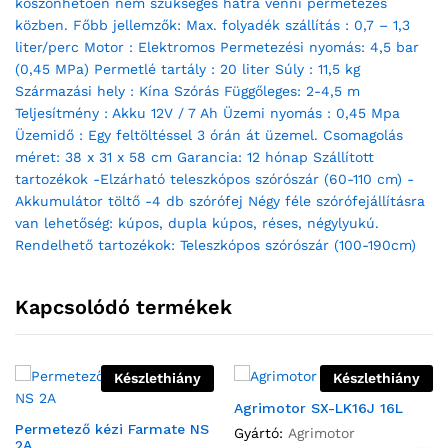
köszönhetően nem szükséges hátra venni permetezés
közben. Főbb jellemzők: Max. folyadék szállítás : 0,7 – 1,3
liter/perc Motor : Elektromos Permetezési nyomás: 4,5 bar
(0,45 MPa) Permetlé tartály : 20 liter Súly : 11,5 kg
Származási hely : Kína Szórás Függőleges: 2-4,5 m
Teljesítmény : Akku 12V / 7 Ah Üzemi nyomás : 0,45 Mpa
Üzemidő : Egy feltöltéssel 3 órán át üzemel. Csomagolás
méret: 38 x 31 x 58 cm Garancia: 12 hónap Szállított
tartozékok -Elzárható teleszkópos szórószár (60-110 cm) -
Akkumulátor töltő -4 db szórófej Négy féle szórófejállításra
van lehetőség: kúpos, dupla kúpos, réses, négylyukú.
Rendelhető tartozékok: Teleszkópos szórószár (100-190cm)
Kapcsolódó termékek
Készlethiány
Készlethiány
Agrimotor SX-LK16J 16L
Permetező kézi Farmate NS
Gyártó:
Agrimotor
2A