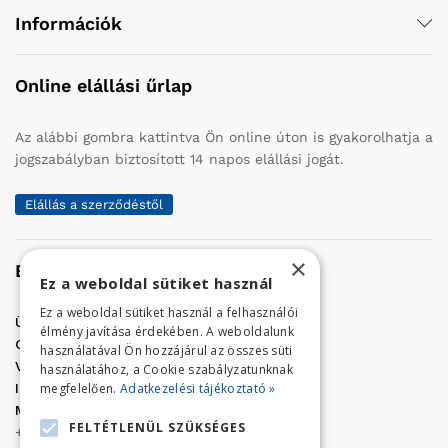
Információk
Online elállási űrlap
Az alábbi gombra kattintva Ön online úton is gyakorolhatja a
jogszabályban biztosított 14 napos elállási jogát.
Elállás a szerződéstől
×
Elérhetőség
Ez a weboldal sütiket használ
Ez a weboldal sütiket használ a felhasználói
Üzletünk címe:
Szolnok, Vércse út 17.
élmény javítása érdekében. A weboldalunk
Golf Center Áruház:
06 (56) 423-324
használatával Ön hozzájárul az összes süti
VÁR-Kert Áruház:
06 (56) 429-771
használatához, a Cookie szabályzatunknak
megfelelően.
Adatkezelési tájékoztató »
Iroda:
06 (56) 421-857
Megrendelés, termék információ:
FELTÉTLENÜL SZÜKSÉGES
+36 (70) 938-3356