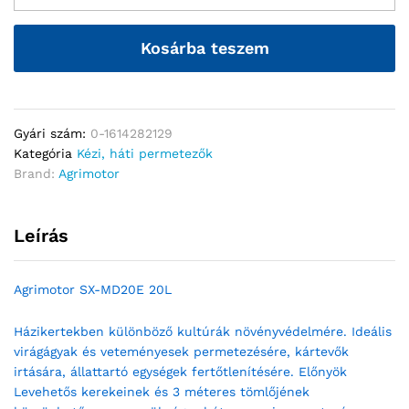
Kosárba teszem
Gyári szám:
0-1614282129
Kategória
Kézi, háti permetezők
Brand:
Agrimotor
Leírás
Agrimotor SX-MD20E 20L
Házikertekben különböző kultúrák növényvédelmére. Ideális
virágágyak és veteményesek permetezésére, kártevők
irtására, állattartó egységek fertőtlenítésére. Előnyök
Levehetős kerekeinek és 3 méteres tömlőjének