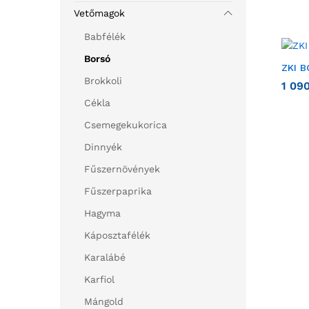
Vetőmagok
Babfélék
Borsó
ZKI 
Brokkoli
1 09
Cékla
Csemegekukorica
Dinnyék
Fűszernövények
Fűszerpaprika
Hagyma
Káposztafélék
Karalábé
Karfiol
Mángold