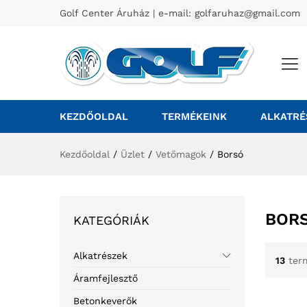
Golf Center Áruház | e-mail:
golfaruhaz@gmail.com
KEZDŐOLDAL
TERMÉKEINK
ALKATRÉ
Kezdőoldal
/
Üzlet
/
Vetőmagok
/
Borsó
BOR
KATEGÓRIÁK
Alkatrészek
13
ter
Áramfejlesztő
Betonkeverők