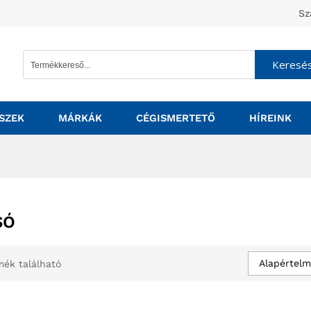
Sz
Keresé
SZEK
MÁRKÁK
CÉGISMERTETŐ
HÍREINK
SÓ
Alapértelm
mék található