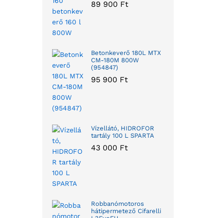
89 900
Ft
Betonkeverő 180L MTX
CM-180M 800W
(954847)
95 900
Ft
Vízellátó, HIDROFOR
tartály 100 L SPARTA
43 000
Ft
Robbanómotoros
hátipermetező Cifarelli