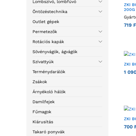
Lombszívó, lombfúvó
ZKI 
200G
Öntözéstechnika
Gyárt
Outlet gépek
719
F
Permetezők
Rotációs kapák
Sövényvágók, ágvágók
Szivattyúk
ZKI 
1 09
Terménydarálók
Zsákok
Árnyékoló hálók
Damilfejek
Fűmagok
ZKI 
Kiárusítás
700
Takaró ponyvák