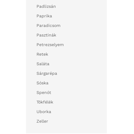
Padlizsán
Paprika
Paradicsom
Pasztinák
Petrezselyem
Retek
Saláta
Sárgarépa
Sóska
Spenót
Tökfélék
Uborka
Zeller