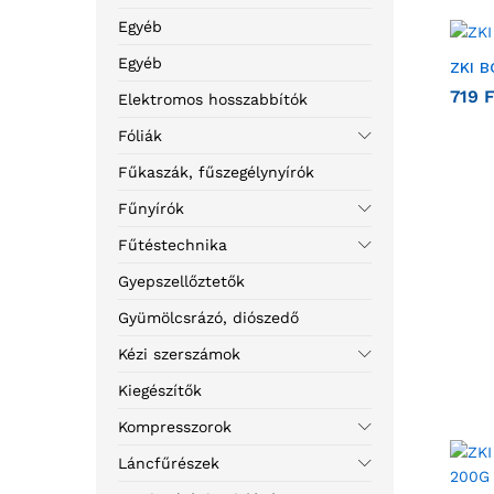
Egyéb
Egyéb
ZKI 
719
F
Elektromos hosszabbítók
Fóliák
Fűkaszák, fűszegélynyírók
Fűnyírók
Fűtéstechnika
Gyepszellőztetők
Gyümölcsrázó, diószedő
Kézi szerszámok
Kiegészítők
Kompresszorok
Láncfűrészek