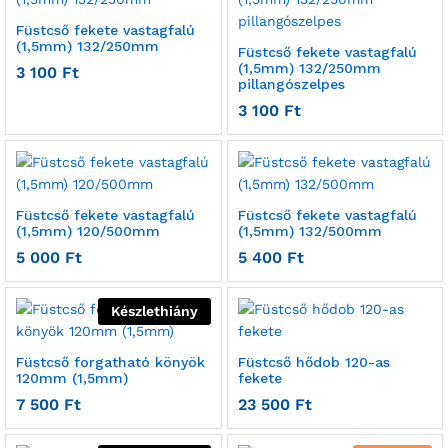
Füstcső fekete vastagfalú
(1,5mm) 132/250mm
Füstcső fekete vastagfalú
(1,5mm) 132/250mm
3 100
Ft
pillangószelpes
3 100
Ft
Füstcső fekete vastagfalú
Füstcső fekete vastagfalú
(1,5mm) 120/500mm
(1,5mm) 132/500mm
5 000
Ft
5 400
Ft
Készlethiány
Füstcső forgatható könyök
Füstcső hődob 120-as
120mm (1,5mm)
fekete
7 500
Ft
23 500
Ft