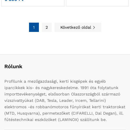
1
2
Következő oldal
Rólunk
Profilunk a mezőgazdasági, kerti kisgépek és egyéb
iparcikkek kis- és nagykereskedelme. 1991 óta folytatunk
importtevékenységet, elsősorban Olaszországból származó
vízszivattyúkat (DAB, Tesla, Leader, Ircem, Tellarini)
elektromos -és robbanómotoros fűnyírókat kerti traktorokat
(MTD, Husqvarna), permetezőket (CIFARELLI, Dal Degan), ill.
fűtéstechnikai eszközöket (LAMINOX) szállítunk be.