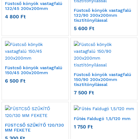
Füstcső könyök vastagfalú
132/45 200x200mm
Füstcső könyök vastagfalú
132/90 200x200mm
4 800
Ft
tisztítónyílással
5 600
Ft
Füstcső könyök vastagfalú
150/45 200x200mm
Füstcső könyök vastagfalú
150/90 200x200mm
6 500
Ft
tisztítónyílással
7 500
Ft
Fűtés Faldugó 1,5/120 mm
FÜSTCSŐ SZŰKÍTŐ 120/130
1 750
Ft
MM FEKETE
5 300
Ft