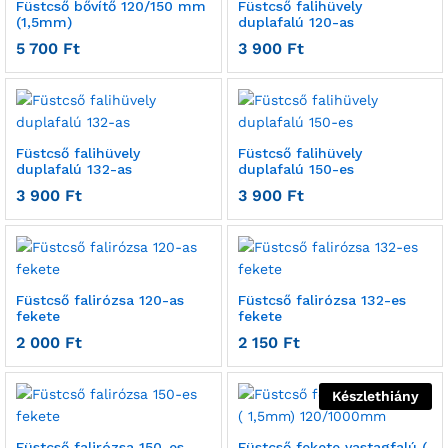
Füstcső bővítő 120/150 mm
Füstcső falihüvely
(1,5mm)
duplafalú 120-as
5 700
Ft
3 900
Ft
Füstcső falihüvely
Füstcső falihüvely
duplafalú 132-as
duplafalú 150-es
3 900
Ft
3 900
Ft
Füstcső falirózsa 120-as
Füstcső falirózsa 132-es
fekete
fekete
2 000
Ft
2 150
Ft
Készlethiány
Füstcső falirózsa 150-es
Füstcső fekete vastagfalú (