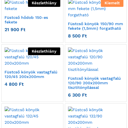
Készlethiány
Kiemelt
Füstcső hődob 150-es
fekete
Füstcső könyök 150/90 mm
fekete (1,5mm) forgatható
21 900
Ft
8 500
Ft
Készlethiány
Füstcső könyök vastagfalú
120/45 200x200mm
Füstcső könyök vastagfalú
120/90 200x200mm
4 800
Ft
tisztítónyílással
6 300
Ft