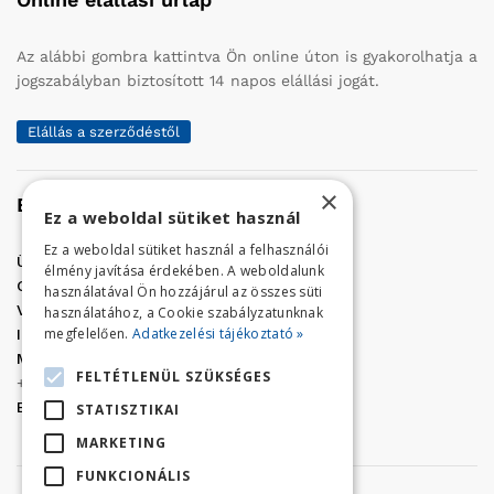
Az alábbi gombra kattintva Ön online úton is gyakorolhatja a
jogszabályban biztosított 14 napos elállási jogát.
Elállás a szerződéstől
×
Elérhetőség
Ez a weboldal sütiket használ
Ez a weboldal sütiket használ a felhasználói
Üzletünk címe:
Szolnok, Vércse út 17.
élmény javítása érdekében. A weboldalunk
Golf Center Áruház:
06 (56) 423-324
használatával Ön hozzájárul az összes süti
VÁR-Kert Áruház:
06 (56) 429-771
használatához, a Cookie szabályzatunknak
megfelelően.
Adatkezelési tájékoztató »
Iroda:
06 (56) 421-857
Megrendelés, termék információ:
FELTÉTLENÜL SZÜKSÉGES
+36 (70) 938-3356
E-mail:
golfaruhaz@gmail.com
STATISZTIKAI
MARKETING
FUNKCIONÁLIS