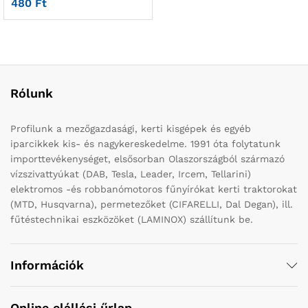
480
Ft
Rólunk
Profilunk a mezőgazdasági, kerti kisgépek és egyéb
iparcikkek kis- és nagykereskedelme. 1991 óta folytatunk
importtevékenységet, elsősorban Olaszországból származó
vízszivattyúkat (DAB, Tesla, Leader, Ircem, Tellarini)
elektromos -és robbanómotoros fűnyírókat kerti traktorokat
(MTD, Husqvarna), permetezőket (CIFARELLI, Dal Degan), ill.
fűtéstechnikai eszközöket (LAMINOX) szállítunk be.
Információk
Online elállási űrlap