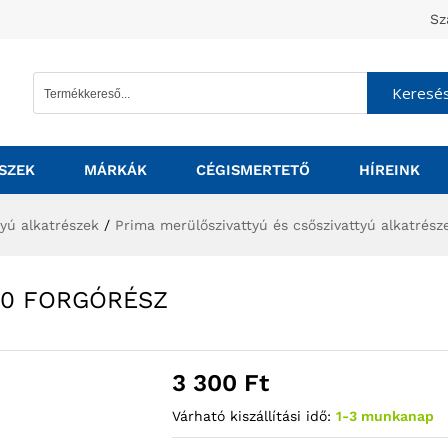
Sz
Keresé
SZEK
MÁRKÁK
CÉGISMERTETŐ
HÍREINK
tyú alkatrészek
/
Prima merülőszivattyú és csőszivattyú alkatrész
50 FORGÓRÉSZ
3 300
Ft
Várható kiszállítási idő:
1-3 munkanap