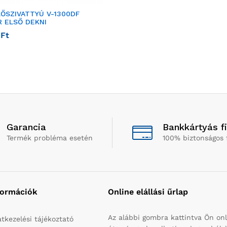
ŐSZIVATTYÚ V-1300DF
 ELSŐ DEKNI
0
Ft
Garancia
Bankkártyás f
Termék probléma esetén
100% biztonságos 
formációk
Online elállási űrlap
Az alábbi gombra kattintva Ön onl
tkezelési tájékoztató