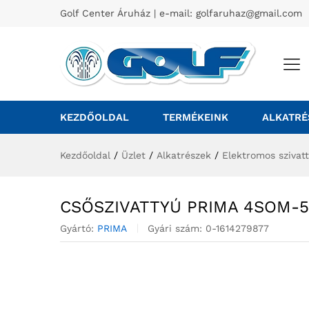
Golf Center Áruház | e-mail:
golfaruhaz@gmail.com
KEZDŐOLDAL
TERMÉKEINK
ALKATRÉ
Kezdőoldal
/
Üzlet
/
Alkatrészek
/
Elektromos szivat
CSŐSZIVATTYÚ PRIMA 4SOM-
Gyártó:
PRIMA
Gyári szám:
0-1614279877