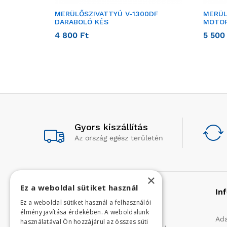
MERÜLŐSZIVATTYÚ V-1300DF
MERÜL
DARABOLÓ KÉS
MOTOR
4 800
Ft
5 50
Gyors kiszállítás
Az ország egész területén
×
Ez a weboldal sütiket használ
Rólunk
In
Ez a weboldal sütiket használ a felhasználói
élmény javítása érdekében. A weboldalunk
Profilunk a mezőgazdasági, kerti
Ada
használatával Ön hozzájárul az összes süti