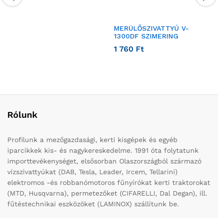
MERÜLŐSZIVATTYÚ V-
1300DF SZIMERING
1 760
Ft
Rólunk
Profilunk a mezőgazdasági, kerti kisgépek és egyéb
iparcikkek kis- és nagykereskedelme. 1991 óta folytatunk
importtevékenységet, elsősorban Olaszországból származó
vízszivattyúkat (DAB, Tesla, Leader, Ircem, Tellarini)
elektromos -és robbanómotoros fűnyírókat kerti traktorokat
(MTD, Husqvarna), permetezőket (CIFARELLI, Dal Degan), ill.
fűtéstechnikai eszközöket (LAMINOX) szállítunk be.