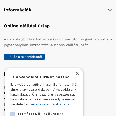
Információk
Online elállási űrlap
Az alábbi gombra kattintva Ön online úton is gyakorolhatja a
jogszabályban biztosított 14 napos elállási jogát.
Elállás a szerződéstől
×
Elérhetőség
Ez a weboldal sütiket használ
Ez a weboldal sütiket használ a felhasználói
Üzletünk címe:
Szolnok, Vércse út 17.
élmény javítása érdekében. A weboldalunk
Golf Center Áruház:
06 (56) 423-324
használatával Ön hozzájárul az összes süti
VÁR-Kert Áruház:
06 (56) 429-771
használatához, a Cookie szabályzatunknak
megfelelően.
Adatkezelési tájékoztató »
Iroda:
06 (56) 421-857
Megrendelés, termék információ:
FELTÉTLENÜL SZÜKSÉGES
+36 (70) 938-3356