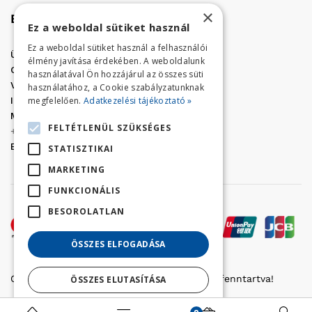
×
Elérhetőség
Ez a weboldal sütiket használ
Ez a weboldal sütiket használ a felhasználói
Üzletünk címe:
Szolnok, Vércse út 17.
élmény javítása érdekében. A weboldalunk
Golf Center Áruház:
06 (56) 423-324
használatával Ön hozzájárul az összes süti
VÁR-Kert Áruház:
06 (56) 429-771
használatához, a Cookie szabályzatunknak
megfelelően.
Adatkezelési tájékoztató »
Iroda:
06 (56) 421-857
Megrendelés, termék információ:
FELTÉTLENÜL SZÜKSÉGES
+36 (70) 938-3356
E-mail:
golfaruhaz@gmail.com
STATISZTIKAI
MARKETING
FUNKCIONÁLIS
BESOROLATLAN
ÖSSZES ELFOGADÁSA
Copyright © 2022 Golfker Kft. - Minden jog fenntartva!
ÖSSZES ELUTASÍTÁSA
Részletek megjelenítése