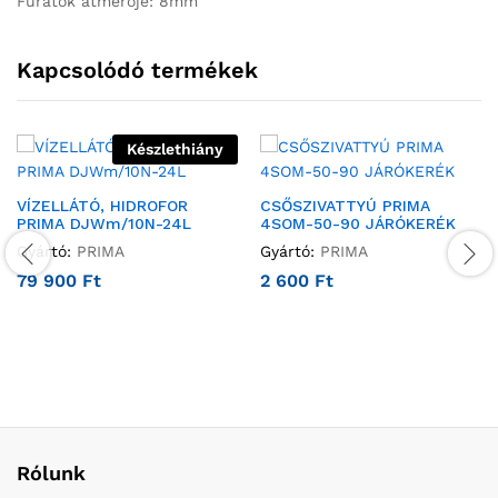
Furatok átmérője: 8mm
Kapcsolódó termékek
Készlethiány
VÍZELLÁTÓ, HIDROFOR
CSŐSZIVATTYÚ PRIMA
PRIMA DJWm/10N-24L
4SOM-50-90 JÁRÓKERÉK
Gyártó:
PRIMA
Gyártó:
PRIMA
79 900
Ft
2 600
Ft
Rólunk