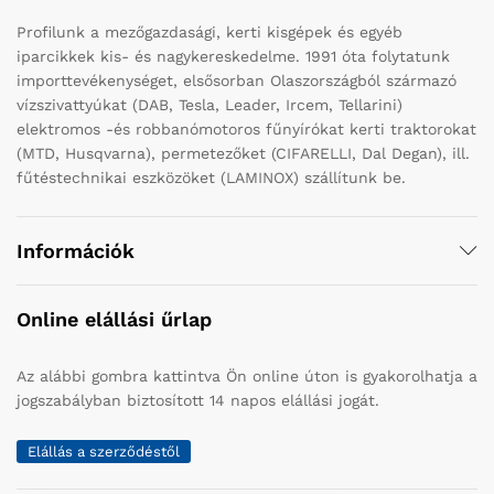
Profilunk a mezőgazdasági, kerti kisgépek és egyéb
iparcikkek kis- és nagykereskedelme. 1991 óta folytatunk
importtevékenységet, elsősorban Olaszországból származó
vízszivattyúkat (DAB, Tesla, Leader, Ircem, Tellarini)
elektromos -és robbanómotoros fűnyírókat kerti traktorokat
(MTD, Husqvarna), permetezőket (CIFARELLI, Dal Degan), ill.
fűtéstechnikai eszközöket (LAMINOX) szállítunk be.
Információk
Online elállási űrlap
Az alábbi gombra kattintva Ön online úton is gyakorolhatja a
jogszabályban biztosított 14 napos elállási jogát.
Elállás a szerződéstől