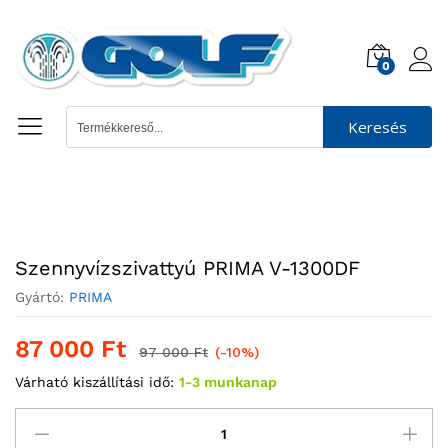
0
Keresés
Megtakarítás:
10 000
Ft
Szennyvízszivattyú PRIMA V-1300DF
Gyártó:
PRIMA
87 000
Ft
97 000
Ft
(-10%)
Várható kiszállítási idő:
1-3 munkanap