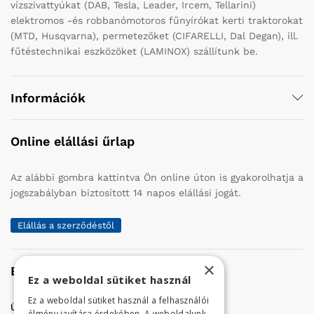
vízszivattyúkat (DAB, Tesla, Leader, Ircem, Tellarini)
elektromos -és robbanómotoros fűnyírókat kerti traktorokat
(MTD, Husqvarna), permetezőket (CIFARELLI, Dal Degan), ill.
fűtéstechnikai eszközöket (LAMINOX) szállítunk be.
Információk
Online elállási űrlap
Az alábbi gombra kattintva Ön online úton is gyakorolhatja a
jogszabályban biztosított 14 napos elállási jogát.
Elállás a szerződéstől
×
Elérhetőség
Ez a weboldal sütiket használ
Ez a weboldal sütiket használ a felhasználói
Üzletünk címe:
Szolnok, Vércse út 17.
élmény javítása érdekében. A weboldalunk