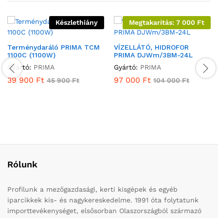
Készlethiány
Megtakarítás:
7 000
Ft
Terménydaráló PRIMA TCM
VÍZELLÁTÓ, HIDROFOR
1100C (1100W)
PRIMA DJWm/3BM-24L
Gyártó:
PRIMA
Gyártó:
PRIMA
39 900
Ft
97 000
Ft
45 900
Ft
104 000
Ft
Rólunk
Profilunk a mezőgazdasági, kerti kisgépek és egyéb
iparcikkek kis- és nagykereskedelme. 1991 óta folytatunk
importtevékenységet, elsősorban Olaszországból származó