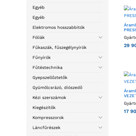
Egyéb
Egyéb
Áraml
Elektromos hosszabbítók
PRESS
Fóliák
Gyárt
29 9
Fűkaszák, fűszegélynyírók
Fűnyírók
Fűtéstechnika
Gyepszellőztetők
Gyümölcsrázó, diószedő
Áraml
VEZE
Kézi szerszámok
Gyárt
Kiegészítők
17 9
Kompresszorok
Láncfűrészek