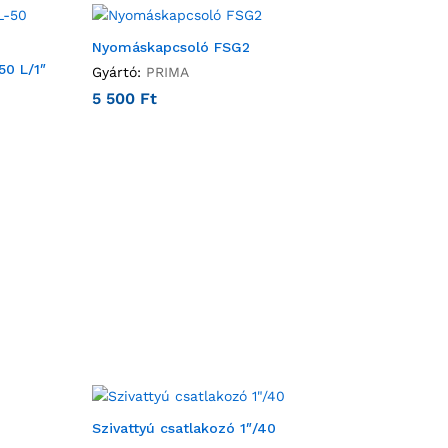
Nyomáskapcsoló FSG2
50 L/1″
Gyártó:
PRIMA
5 500
Ft
Szivattyú csatlakozó 1″/40