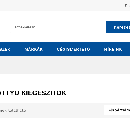
Sz
Keresé
SZEK
MÁRKÁK
CÉGISMERTETŐ
HÍREINK
ATTYU KIEGESZITOK
Alapértelm
mék található