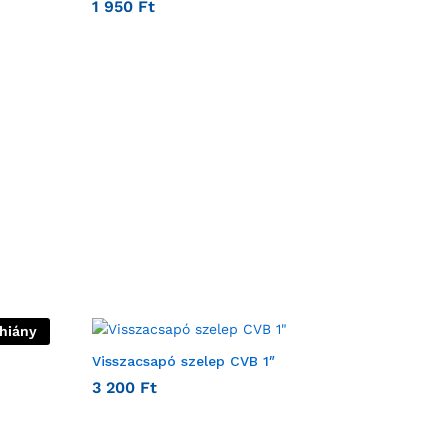
1 950
Ft
thiány
Visszacsapó szelep CVB 1″
3 200
Ft