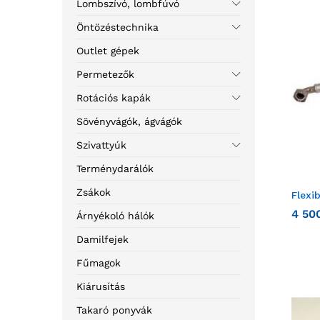
Lombszívó, lombfúvó
Öntözéstechnika
Outlet gépek
Permetezők
Rotációs kapák
Sövényvágók, ágvágók
Szivattyúk
Terménydarálók
Zsákok
Flexi
4 50
Árnyékoló hálók
Damilfejek
Fűmagok
Kiárusítás
Takaró ponyvák