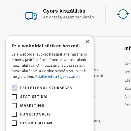
Gyors kiszállítás
Az ország egész területén
×
Ez a weboldal sütiket használ
Rólunk
In
Ez a weboldal sütiket használ a felhasználói
élmény javítása érdekében. A weboldalunk
Profilunk a mezőgazdasági, kerti
Ada
használatával Ön hozzájárul az összes süti
kisgépek és egyéb iparcikkek kis- és
használatához, a Cookie szabályzatunknak
Üzl
nagykereskedelme. 1991 óta folytatunk
megfelelően.
Adatkezelési tájékoztató »
Elá
importtevékenységet, elsősorban
FELTÉTLENÜL SZÜKSÉGES
Szá
Olaszországból származó
vízszivattyúkat (DAB, Tesla, Leader,
STATISZTIKAI
A f
Ircem, Tellarini) elektromos -és
Pén
MARKETING
robbanómotoros fűnyírókat kerti
FUNKCIONÁLIS
traktorokat (MTD, Husqvarna),
permetezőket (CIFARELLI, Dal Degan),
BESOROLATLAN
ill. fűtéstechnikai eszközöket