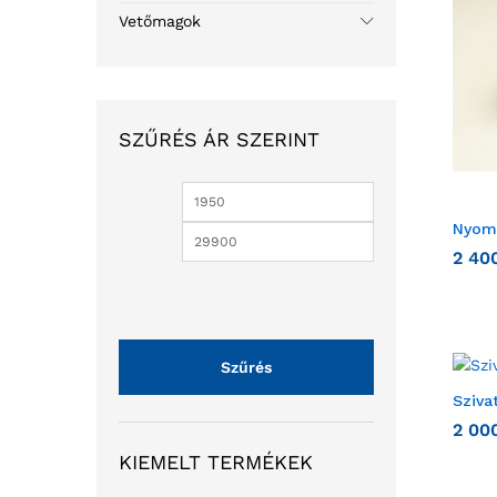
Vetőmagok
SZŰRÉS ÁR SZERINT
Nyom
2 40
Szűrés
Sziva
2 00
KIEMELT TERMÉKEK