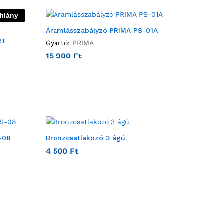
thiány
Áramlásszabályzó PRIMA PS-01A
RT
Gyártó:
PRIMA
15 900
Ft
-08
Bronzcsatlakozó 3 ágú
4 500
Ft