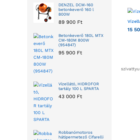
DENZEL DCM-160
betonkeverő 160 l
800W
Vízel
89 900
Ft
15 5
Betonkeverő 180L MTX
CM-180M 800W
(954847)
95 900
Ft
szivattyu
Vízellátó, HIDROFOR
tartály 100 L SPARTA
43 000
Ft
Robbanómotoros
hátipermetező Cifarelli