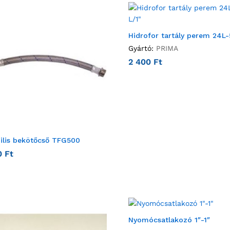
Hidrofor tartály perem 24L-
Gyártó:
PRIMA
2 400
Ft
bilis bekötőcső TFG500
0
Ft
Nyomócsatlakozó 1″-1″