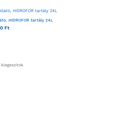
látó, HIDROFOR tartály 24L
00
Ft
 kiegeszitok