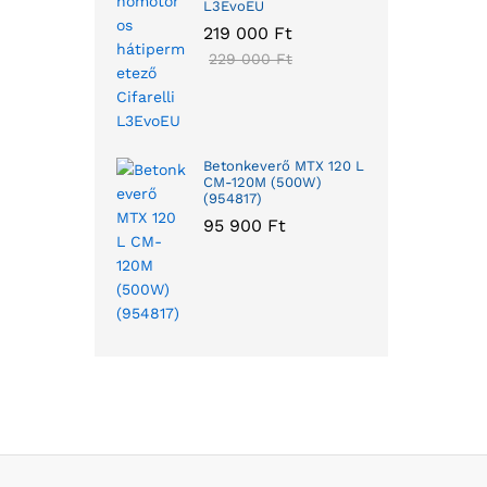
L3EvoEU
219 000
Ft
229 000
Ft
Betonkeverő MTX 120 L
CM-120M (500W)
(954817)
95 900
Ft