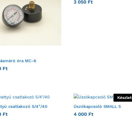
3 050
Ft
ásméró óra MC-6
0
Ft
Készle
ttyú csatlakozó 5/4″/40
Úszókapcsoló SMALL 5
0
Ft
4 000
Ft