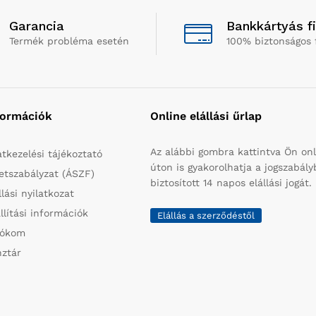
Garancia
Bankkártyás f
Termék probléma esetén
100% biztonságos 
formációk
Online elállási űrlap
Az alábbi gombra kattintva Ön onl
tkezelési tájékoztató
úton is gyakorolhatja a jogszabál
etszabályzat (ÁSZF)
biztosított 14 napos elállási jogát.
llási nyilatkozat
llítási információk
Elállás a szerződéstől
iókom
ztár