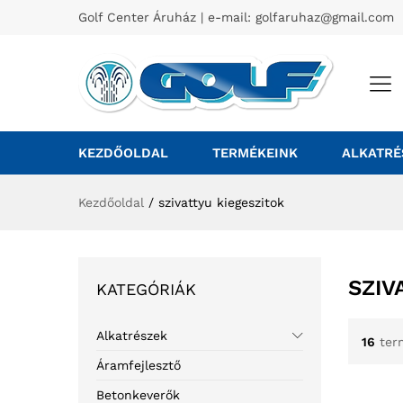
Golf Center Áruház | e-mail:
golfaruhaz@gmail.com
KEZDŐOLDAL
TERMÉKEINK
ALKATRÉ
Kezdőoldal
/
szivattyu kiegeszitok
SZIV
KATEGÓRIÁK
Alkatrészek
16
ter
Áramfejlesztő
Betonkeverők