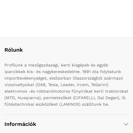
Rólunk
Profilunk a mezőgazdasági, kerti kisgépek és egyéb
iparcikkek kis- és nagykereskedelme. 1991 óta folytatunk
importtevékenységet, elsősorban Olaszországból származó
vízszivattyúkat (DAB, Tesla, Leader, Ircem, Tellarini)
elektromos -és robbanómotoros fűnyírókat kerti traktorokat
(MTD, Husqvarna), permetezőket (CIFARELLI, Dal Degan), ill.
fűtéstechnikai eszközöket (LAMINOX) szállítunk be.
Információk