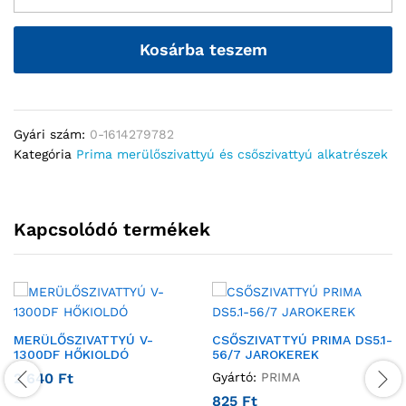
Kosárba teszem
Gyári szám:
0-1614279782
Kategória
Prima merülőszivattyú és csőszivattyú alkatrészek
Kapcsolódó termékek
MERÜLŐSZIVATTYÚ V-
CSŐSZIVATTYÚ PRIMA DS5.1-
1300DF HŐKIOLDÓ
56/7 JAROKEREK
2 640
Ft
Gyártó:
PRIMA
825
Ft