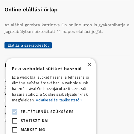
Online elállási űrlap
Az alábbi gombra kattintva Ön online úton is gyakorolhatja a
jogszabályban biztosított 14 napos elállási jogát.
Elállás a szerződéstől
×
Elérhetőség
Ez a weboldal sütiket használ
Ez a weboldal sütiket használ a felhasználói
Üzletünk címe:
Szolnok, Vércse út 17.
élmény javítása érdekében. A weboldalunk
Golf Center Áruház:
06 (56) 423-324
használatával Ön hozzájárul az összes süti
VÁR-Kert Áruház:
06 (56) 429-771
használatához, a Cookie szabályzatunknak
megfelelően.
Adatkezelési tájékoztató »
Iroda:
06 (56) 421-857
Megrendelés, termék információ:
FELTÉTLENÜL SZÜKSÉGES
+36 (70) 938-3356
E-mail:
golfaruhaz@gmail.com
STATISZTIKAI
MARKETING