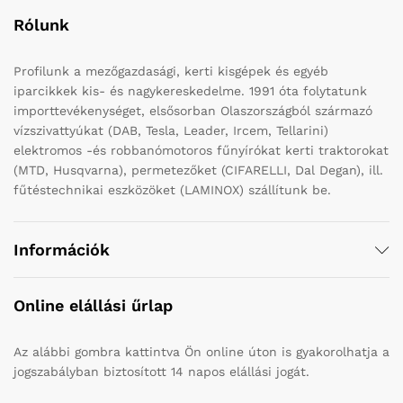
Rólunk
Profilunk a mezőgazdasági, kerti kisgépek és egyéb
iparcikkek kis- és nagykereskedelme. 1991 óta folytatunk
importtevékenységet, elsősorban Olaszországból származó
vízszivattyúkat (DAB, Tesla, Leader, Ircem, Tellarini)
elektromos -és robbanómotoros fűnyírókat kerti traktorokat
(MTD, Husqvarna), permetezőket (CIFARELLI, Dal Degan), ill.
fűtéstechnikai eszközöket (LAMINOX) szállítunk be.
Információk
Online elállási űrlap
Az alábbi gombra kattintva Ön online úton is gyakorolhatja a
jogszabályban biztosított 14 napos elállási jogát.