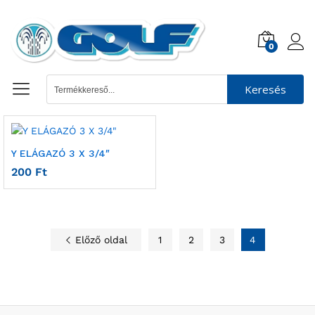
0
Keresés
Y ELÁGAZÓ 3 X 3/4″
200
Ft
Előző oldal
1
2
3
4