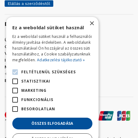
Elállás a szerződéstől
×
Elérhetőség
Ez a weboldal sütiket használ
Ez a weboldal sütiket használ a felhasználói
Üzletünk címe:
Szolnok, Vércse út 17.
élmény javítása érdekében. A weboldalunk
Golf Center Áruház:
06 (56) 423-324
használatával Ön hozzájárul az összes süti
VÁR-Kert Áruház:
06 (56) 429-771
használatához, a Cookie szabályzatunknak
megfelelően.
Adatkezelési tájékoztató »
Iroda:
06 (56) 421-857
Megrendelés, termék információ:
FELTÉTLENÜL SZÜKSÉGES
+36 (70) 938-3356
E-mail:
golfaruhaz@gmail.com
STATISZTIKAI
MARKETING
FUNKCIONÁLIS
BESOROLATLAN
ÖSSZES ELFOGADÁSA