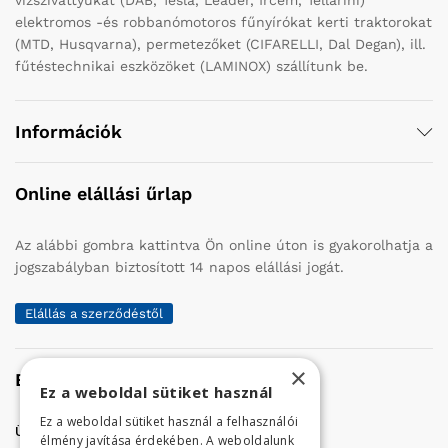
elektromos -és robbanómotoros fűnyírókat kerti traktorokat
(MTD, Husqvarna), permetezőket (CIFARELLI, Dal Degan), ill.
fűtéstechnikai eszközöket (LAMINOX) szállítunk be.
Információk
Online elállási űrlap
Az alábbi gombra kattintva Ön online úton is gyakorolhatja a
jogszabályban biztosított 14 napos elállási jogát.
Elállás a szerződéstől
×
Elérhetőség
Ez a weboldal sütiket használ
Ez a weboldal sütiket használ a felhasználói
Üzletünk címe:
Szolnok, Vércse út 17.
élmény javítása érdekében. A weboldalunk