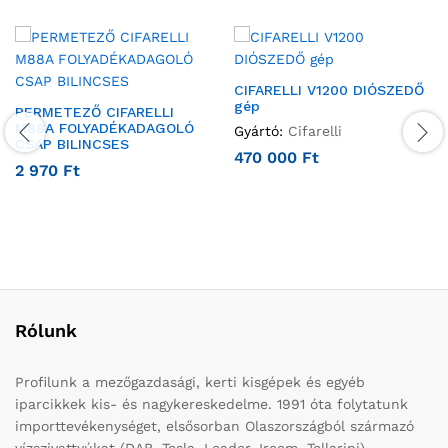
CIFARELLI V1200 DIÓSZEDŐ
gép
PERMETEZŐ CIFARELLI
M88A FOLYADÉKADAGOLÓ
Gyártó:
Cifarelli
CSAP BILINCSES
470 000
Ft
2 970
Ft
Rólunk
Profilunk a mezőgazdasági, kerti kisgépek és egyéb
iparcikkek kis- és nagykereskedelme. 1991 óta folytatunk
importtevékenységet, elsősorban Olaszországból származó
vízszivattyúkat (DAB, Tesla, Leader, Ircem, Tellarini)