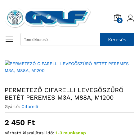
0
Keresés
PERMETEZŐ CIFARELLI LEVEGŐSZŰRŐ
BETÉT PEREMES M3A, M88A, M1200
Gyártó:
Cifarelli
2 450
Ft
Várható kiszállítási idő:
1-3 munkanap