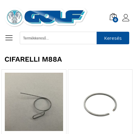
0
Keresés
CIFARELLI M88A