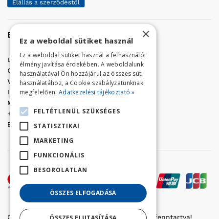
Elállás a szerződéstől
×
Elérhetőség
Ez a weboldal sütiket használ
Ez a weboldal sütiket használ a felhasználói
Üzletünk címe:
Szolnok, Vércse út 17.
élmény javítása érdekében. A weboldalunk
Golf Center Áruház:
06 (56) 423-324
használatával Ön hozzájárul az összes süti
VÁR-Kert Áruház:
06 (56) 429-771
használatához, a Cookie szabályzatunknak
megfelelően.
Adatkezelési tájékoztató »
Iroda:
06 (56) 421-857
Megrendelés, termék információ:
FELTÉTLENÜL SZÜKSÉGES
+36 (70) 938-3356
E-mail:
golfaruhaz@gmail.com
STATISZTIKAI
MARKETING
FUNKCIONÁLIS
BESOROLATLAN
ÖSSZES ELFOGADÁSA
Copyright © 2022 Golfker Kft. - Minden jog fenntartva!
ÖSSZES ELUTASÍTÁSA