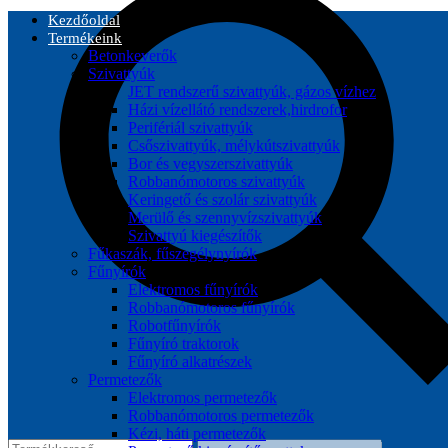
Kezdőoldal
Termékeink
Betonkeverők
Szivattyúk
JET rendszerű szivattyúk, gázos vízhez
Házi vízellátó rendszerek,hirdrofor
Perifériál szivattyúk
Csőszivattyúk, mélykútszivattyúk
Bor és vegyszerszivattyúk
Robbanómotoros szivattyúk
Keringető és szolár szivattyúk
Merülő és szennyvízszivattyúk
Szivattyú kiegészítők
Fűkaszák, fűszegélynyírók
Fűnyírók
Elektromos fűnyírók
Robbanómotoros fűnyírók
Robotfűnyírók
Fűnyíró traktorok
Fűnyíró alkatrészek
Permetezők
Elektromos permetezők
Robbanómotoros permetezők
Kézi, háti permetezők