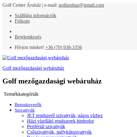
Golf Center Áruház | e-mail:
golfaruhaz@gmail.com
Szállítási információk
Fiókom
Bejelentkezés
Hívjon minket!
+36 (70) 938-3356
Golf mezőgazdasági webáruház
Golf mezőgazdasági webáruház
Termékkategóriák
Betonkeverők
Szivattyúk
JET rendszerű szivattyúk, gázos vízhez
Házi vízellátó rendszerek,hirdrofor
Perifériál szivattyúk
Csőszivattyúk, mélykútszivattyúk