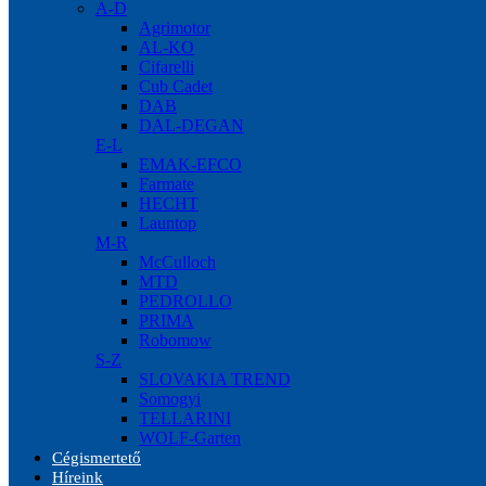
A-D
Agrimotor
AL-KO
Cifarelli
Cub Cadet
DAB
DAL-DEGAN
E-L
EMAK-EFCO
Farmate
HECHT
Launtop
M-R
McCulloch
MTD
PEDROLLO
PRIMA
Robomow
S-Z
SLOVAKIA TREND
Somogyi
TELLARINI
WOLF-Garten
Cégismertető
Híreink