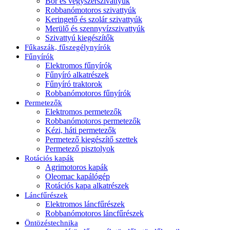
Bor és vegyszerszivattyúk
Robbanómotoros szivattyúk
Keringető és szolár szivattyúk
Merülő és szennyvízszivattyúk
Szivattyú kiegészítők
Fűkaszák, fűszegélynyírók
Fűnyírók
Elektromos fűnyírók
Fűnyíró alkatrészek
Fűnyíró traktorok
Robbanómotoros fűnyírók
Permetezők
Elektromos permetezők
Robbanómotoros permetezők
Kézi, háti permetezők
Permetező kiegészítő szettek
Permetező pisztolyok
Rotációs kapák
Agrimotoros kapák
Oleomac kapálógép
Rotációs kapa alkatrészek
Láncfűrészek
Elektromos láncfűrészek
Robbanómotoros láncfűrészek
Öntözéstechnika