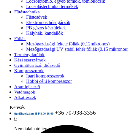
Locsolótömlő, egyéb tömlők, tömlőkocsik
Locsolástechnikai termékek
Fűtéstechnika
Füstcsövek
Elektromos hősugárzók
PB gázos készülékek
Kályhák, kandallók
Fóliák
Mezőgazdasági fekete fóliák (0,12mikronos)
Mezőgazdasági UV stabil fehér fóliák (0,15 mikronos)
Terménydarálók
Kézi szerszámok
Gyümölcsrázó, diószedő
Kompresszorok
Ipari kompresszorok
Hobbi célú kompresszor
Áramfejlesztő
Vetőmagok
Alkatrészek
Keresés
+36 70-938-3356
ügyfélszolgálat: H-P 8.00-16.00
0
Nem található termék a kosárban.