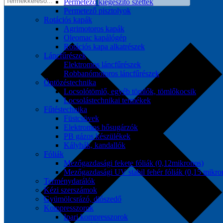
Permetező kiegészítő szettek
Permetező pisztolyok
Rotációs kapák
Agrimotoros kapák
Oleomac kapálógép
Rotációs kapa alkatrészek
Láncfűrészek
Elektromos láncfűrészek
Robbanómotoros láncfűrészek
Öntözéstechnika
Locsolótömlő, egyéb tömlők, tömlőkocsik
Locsolástechnikai termékek
Fűtéstechnika
Füstcsövek
Elektromos hősugárzók
PB gázos készülékek
Kályhák, kandallók
Fóliák
Mezőgazdasági fekete fóliák (0,12mikronos)
Mezőgazdasági UV stabil fehér fóliák (0,15 mikro
Terménydarálók
Kézi szerszámok
Gyümölcsrázó, diószedő
Kompresszorok
Ipari kompresszorok