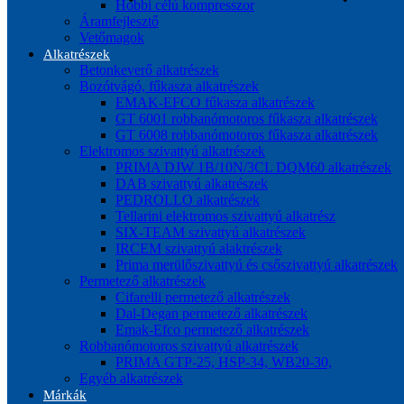
Hobbi célú kompresszor
Áramfejlesztő
Vetőmagok
Alkatrészek
Betonkeverő alkatrészek
Bozótvágó, fűkasza alkatrészek
EMAK-EFCO fűkasza alkatrészek
GT 6001 robbanómotoros fűkasza alkatrészek
GT 6008 robbanómotoros fűkasza alkatrészek
Elektromos szivattyú alkatrészek
PRIMA DJW 1B/10N/3CL DQM60 alkatrészek
DAB szivattyú alkatrészek
PEDROLLO alkatrészek
Tellarini elektromos szivattyú alkatrész
SIX-TEAM szivattyú alkatrészek
IRCEM szivattyú alaktrészek
Prima merülőszivattyú és csőszivattyú alkatrészek
Permetező alkatrészek
Cifarelli permetező alkatrészek
Dal-Degan permetező alkatrészek
Emak-Efco permetező alkatrészek
Robbanómotoros szivattyú alkatrészek
PRIMA GTP-25, HSP-34, WB20-30,
Egyéb alkatrészek
Márkák