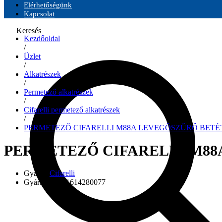
Elérhetőségünk
Kapcsolat
Keresés
Kezdőoldal
/
Üzlet
/
Alkatrészek
/
Permetező alkatrészek
/
Cifarelli permetező alkatrészek
/
PERMETEZŐ CIFARELLI M88A LEVEGŐSZŰRŐ BETÉ
PERMETEZŐ CIFARELLI M88
Gyártó:
Cifarelli
Gyári szám:
-1614280077