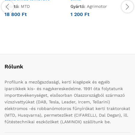
Gyártó:
MTD
Gyártó:
Agrimotor
18 800
Ft
1 200
Ft
Rólunk
Profilunk a mezőgazdasági, kerti kisgépek és egyéb
iparcikkek kis- és nagykereskedelme. 1991 óta folytatunk
importtevékenységet, elsősorban Olaszországból származó
vízszivattyúkat (DAB, Tesla, Leader, Ircem, Tellarini)
elektromos -és robbanómotoros fűnyírókat kerti traktorokat
(MTD, Husqvarna), permetezőket (CIFARELLI, Dal Degan), ill.
fűtéstechnikai eszközöket (LAMINOX) szállítunk be.