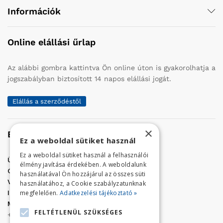
Információk
Online elállási űrlap
Az alábbi gombra kattintva Ön online úton is gyakorolhatja a
jogszabályban biztosított 14 napos elállási jogát.
Elállás a szerződéstől
×
Elérhetőség
Ez a weboldal sütiket használ
Ez a weboldal sütiket használ a felhasználói
Üzletünk címe:
Szolnok, Vércse út 17.
élmény javítása érdekében. A weboldalunk
Golf Center Áruház:
06 (56) 423-324
használatával Ön hozzájárul az összes süti
VÁR-Kert Áruház:
06 (56) 429-771
használatához, a Cookie szabályzatunknak
megfelelően.
Adatkezelési tájékoztató »
Iroda:
06 (56) 421-857
Megrendelés, termék információ:
FELTÉTLENÜL SZÜKSÉGES
+36 (70) 938-3356