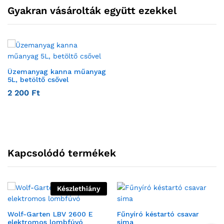
Gyakran vásárolták együtt ezekkel
Üzemanyag kanna műanyag
5L, betöltő csővel
2 200
Ft
Kapcsolódó termékek
Készlethiány
Wolf-Garten LBV 2600 E
Fűnyíró késtartó csavar
elektromos lombfúvó
sima