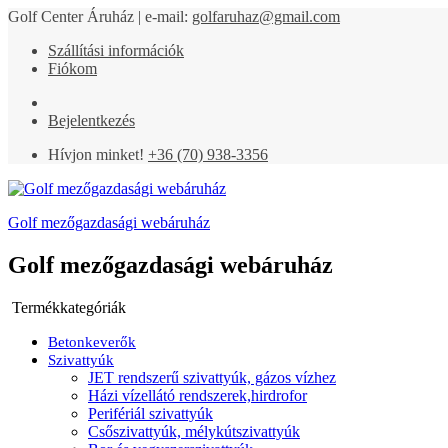
Golf Center Áruház | e-mail:
golfaruhaz@gmail.com
Szállítási információk
Fiókom
Bejelentkezés
Hívjon minket!
+36 (70) 938-3356
Golf mezőgazdasági webáruház
Golf mezőgazdasági webáruház
Termékkategóriák
Betonkeverők
Szivattyúk
JET rendszerű szivattyúk, gázos vízhez
Házi vízellátó rendszerek,hirdrofor
Perifériál szivattyúk
Csőszivattyúk, mélykútszivattyúk