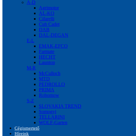
A-D
Agrimotor
AL-KO
Cifarelli
Cub Cadet
DAB
DAL-DEGAN
E-L
EMAK-EFCO
Farmate
HECHT
Launtop
M-R
McCulloch
MTD
PEDROLLO
PRIMA
Robomow
S-Z
SLOVAKIA TREND
Somogyi
TELLARINI
WOLF-Garten
Cégismertető
Híreink