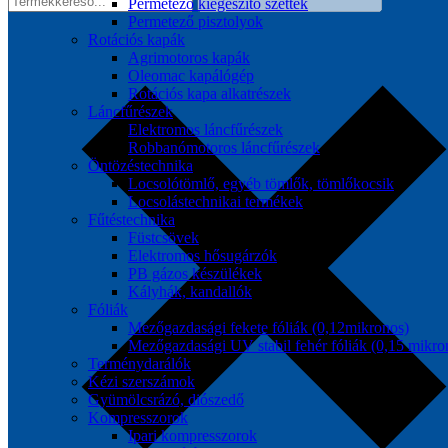
Permetező kiegészítő szettek
Permetező pisztolyok
Rotációs kapák
Agrimotoros kapák
Oleomac kapálógép
Rotációs kapa alkatrészek
Láncfűrészek
Elektromos láncfűrészek
Robbanómotoros láncfűrészek
Öntözéstechnika
Locsolótömlő, egyéb tömlők, tömlőkocsik
Locsolástechnikai termékek
Fűtéstechnika
Füstcsövek
Elektromos hősugárzók
PB gázos készülékek
Kályhák, kandallók
Fóliák
Mezőgazdasági fekete fóliák (0,12mikronos)
Mezőgazdasági UV stabil fehér fóliák (0,15 mikro
Terménydarálók
Kézi szerszámok
Gyümölcsrázó, diószedő
Kompresszorok
Ipari kompresszorok