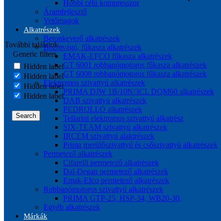
Hobbi célú kompresszor
Áramfejlesztő
Vetőmagok
Alkatrészek
Betonkeverő alkatrészek
További találatok...
Bozótvágó, fűkasza alkatrészek
Generic filters
EMAK-EFCO fűkasza alkatrészek
GT 6001 robbanómotoros fűkasza alkatrészek
Hidden label
GT 6008 robbanómotoros fűkasza alkatrészek
Hidden label
Elektromos szivattyú alkatrészek
Hidden label
PRIMA DJW 1B/10N/3CL DQM60 alkatrészek
Hidden label
DAB szivattyú alkatrészek
PEDROLLO alkatrészek
Search
Tellarini elektromos szivattyú alkatrész
SIX-TEAM szivattyú alkatrészek
IRCEM szivattyú alaktrészek
Prima merülőszivattyú és csőszivattyú alkatrészek
Permetező alkatrészek
Cifarelli permetező alkatrészek
Dal-Degan permetező alkatrészek
Emak-Efco permetező alkatrészek
Robbanómotoros szivattyú alkatrészek
PRIMA GTP-25, HSP-34, WB20-30,
Egyéb alkatrészek
Márkák