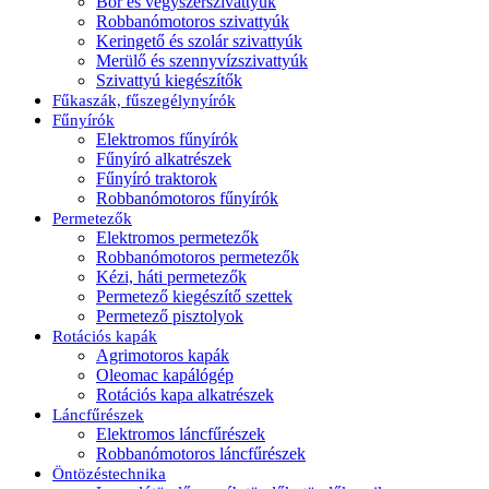
Bor és vegyszerszivattyúk
Robbanómotoros szivattyúk
Keringető és szolár szivattyúk
Merülő és szennyvízszivattyúk
Szivattyú kiegészítők
Fűkaszák, fűszegélynyírók
Fűnyírók
Elektromos fűnyírók
Fűnyíró alkatrészek
Fűnyíró traktorok
Robbanómotoros fűnyírók
Permetezők
Elektromos permetezők
Robbanómotoros permetezők
Kézi, háti permetezők
Permetező kiegészítő szettek
Permetező pisztolyok
Rotációs kapák
Agrimotoros kapák
Oleomac kapálógép
Rotációs kapa alkatrészek
Láncfűrészek
Elektromos láncfűrészek
Robbanómotoros láncfűrészek
Öntözéstechnika