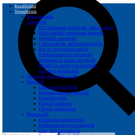
Kezdőoldal
Termékeink
Betonkeverők
Szivattyúk
JET rendszerű szivattyúk, gázos vízhez
Házi vízellátó rendszerek,hirdrofor
Perifériál szivattyúk
Csőszivattyúk, mélykútszivattyúk
Bor és vegyszerszivattyúk
Robbanómotoros szivattyúk
Keringető és szolár szivattyúk
Merülő és szennyvízszivattyúk
Szivattyú kiegészítők
Fűkaszák, fűszegélynyírók
Fűnyírók
Elektromos fűnyírók
Robbanómotoros fűnyírók
Robotfűnyírók
Fűnyíró traktorok
Fűnyíró alkatrészek
Permetezők
Elektromos permetezők
Robbanómotoros permetezők
Kézi, háti permetezők