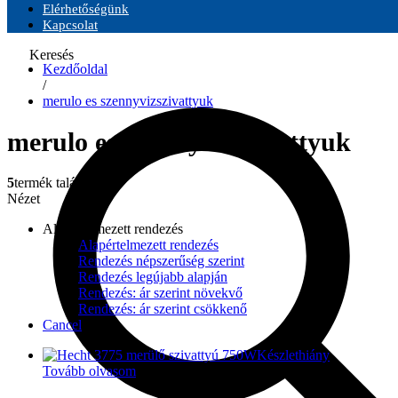
Elérhetőségünk
Kapcsolat
Keresés
Kezdőoldal
/
merulo es szennyvizszivattyuk
merulo es szennyvizszivattyuk
5
termék található
Nézet
Alapértelmezett rendezés
Alapértelmezett rendezés
Rendezés népszerűség szerint
Rendezés legújabb alapján
Rendezés: ár szerint növekvő
Rendezés: ár szerint csökkenő
Cancel
Készlethiány
Tovább olvasom