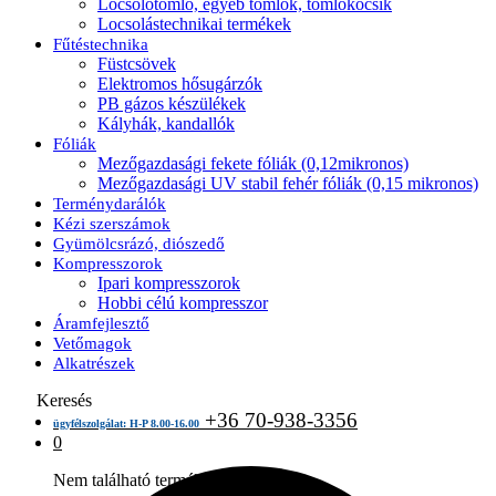
Locsolótömlő, egyéb tömlők, tömlőkocsik
Locsolástechnikai termékek
Fűtéstechnika
Füstcsövek
Elektromos hősugárzók
PB gázos készülékek
Kályhák, kandallók
Fóliák
Mezőgazdasági fekete fóliák (0,12mikronos)
Mezőgazdasági UV stabil fehér fóliák (0,15 mikronos)
Terménydarálók
Kézi szerszámok
Gyümölcsrázó, diószedő
Kompresszorok
Ipari kompresszorok
Hobbi célú kompresszor
Áramfejlesztő
Vetőmagok
Alkatrészek
Keresés
+36 70-938-3356
ügyfélszolgálat: H-P 8.00-16.00
0
Nem található termék a kosárban.