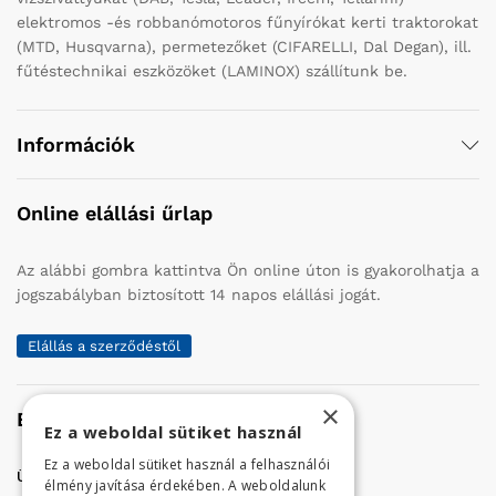
elektromos -és robbanómotoros fűnyírókat kerti traktorokat
(MTD, Husqvarna), permetezőket (CIFARELLI, Dal Degan), ill.
fűtéstechnikai eszközöket (LAMINOX) szállítunk be.
Információk
Online elállási űrlap
Az alábbi gombra kattintva Ön online úton is gyakorolhatja a
jogszabályban biztosított 14 napos elállási jogát.
Elállás a szerződéstől
×
Elérhetőség
Ez a weboldal sütiket használ
Ez a weboldal sütiket használ a felhasználói
Üzletünk címe:
Szolnok, Vércse út 17.
élmény javítása érdekében. A weboldalunk