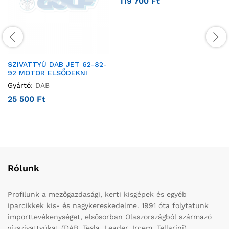
119 700
Ft
SZIVATTYÚ DAB JET 62-82-
92 MOTOR ELSŐDEKNI
Gyártó:
DAB
25 500
Ft
Rólunk
Profilunk a mezőgazdasági, kerti kisgépek és egyéb
iparcikkek kis- és nagykereskedelme. 1991 óta folytatunk
importtevékenységet, elsősorban Olaszországból származó
vízszivattyúkat (DAB, Tesla, Leader, Ircem, Tellarini)