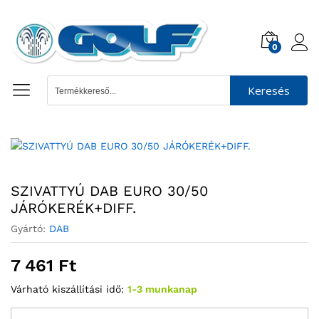
0
Keresés
SZIVATTYÚ DAB EURO 30/50
JÁRÓKERÉK+DIFF.
Gyártó:
DAB
7 461
Ft
Várható kiszállítási idő:
1-3 munkanap