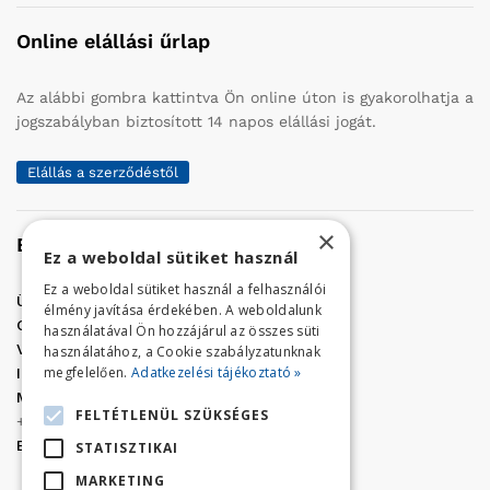
Online elállási űrlap
Az alábbi gombra kattintva Ön online úton is gyakorolhatja a
jogszabályban biztosított 14 napos elállási jogát.
Elállás a szerződéstől
×
Elérhetőség
Ez a weboldal sütiket használ
Ez a weboldal sütiket használ a felhasználói
Üzletünk címe:
Szolnok, Vércse út 17.
élmény javítása érdekében. A weboldalunk
Golf Center Áruház:
06 (56) 423-324
használatával Ön hozzájárul az összes süti
VÁR-Kert Áruház:
06 (56) 429-771
használatához, a Cookie szabályzatunknak
megfelelően.
Adatkezelési tájékoztató »
Iroda:
06 (56) 421-857
Megrendelés, termék információ:
FELTÉTLENÜL SZÜKSÉGES
+36 (70) 938-3356
E-mail:
golfaruhaz@gmail.com
STATISZTIKAI
MARKETING