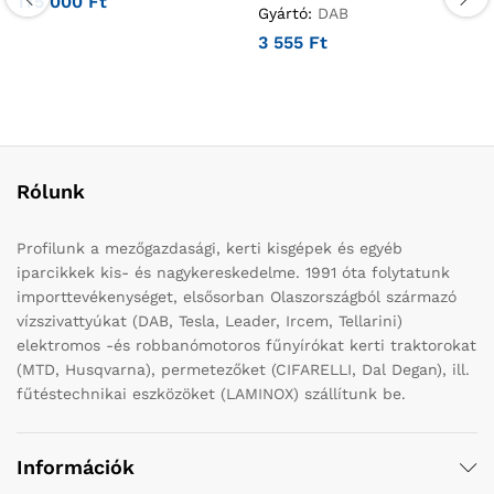
175 000
Ft
Gyártó:
DAB
3 555
Ft
Rólunk
Profilunk a mezőgazdasági, kerti kisgépek és egyéb
iparcikkek kis- és nagykereskedelme. 1991 óta folytatunk
importtevékenységet, elsősorban Olaszországból származó
vízszivattyúkat (DAB, Tesla, Leader, Ircem, Tellarini)
elektromos -és robbanómotoros fűnyírókat kerti traktorokat
(MTD, Husqvarna), permetezőket (CIFARELLI, Dal Degan), ill.
fűtéstechnikai eszközöket (LAMINOX) szállítunk be.
Információk