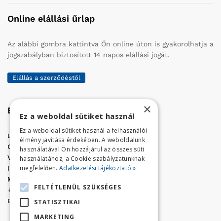
Online elállási űrlap
Az alábbi gombra kattintva Ön online úton is gyakorolhatja a
jogszabályban biztosított 14 napos elállási jogát.
Elállás a szerződéstől
×
Elérhetőség
Ez a weboldal sütiket használ
Ez a weboldal sütiket használ a felhasználói
Üzletünk címe:
Szolnok, Vércse út 17.
élmény javítása érdekében. A weboldalunk
Golf Center Áruház:
06 (56) 423-324
használatával Ön hozzájárul az összes süti
VÁR-Kert Áruház:
06 (56) 429-771
használatához, a Cookie szabályzatunknak
megfelelően.
Adatkezelési tájékoztató »
Iroda:
06 (56) 421-857
Megrendelés, termék információ:
FELTÉTLENÜL SZÜKSÉGES
+36 (70) 938-3356
E-mail:
golfaruhaz@gmail.com
STATISZTIKAI
MARKETING