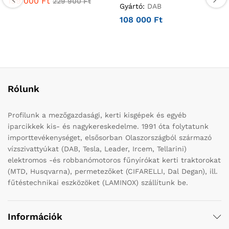
199 000
Ft
229 900
Ft
Gyártó:
DAB
108 000
Ft
Rólunk
Profilunk a mezőgazdasági, kerti kisgépek és egyéb
iparcikkek kis- és nagykereskedelme. 1991 óta folytatunk
importtevékenységet, elsősorban Olaszországból származó
vízszivattyúkat (DAB, Tesla, Leader, Ircem, Tellarini)
elektromos -és robbanómotoros fűnyírókat kerti traktorokat
(MTD, Husqvarna), permetezőket (CIFARELLI, Dal Degan), ill.
fűtéstechnikai eszközöket (LAMINOX) szállítunk be.
Információk