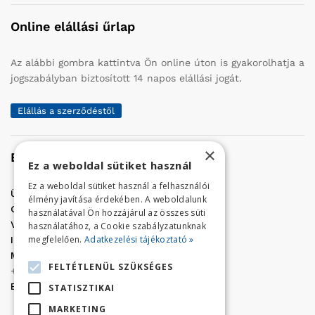
Online elállási űrlap
Az alábbi gombra kattintva Ön online úton is gyakorolhatja a
jogszabályban biztosított 14 napos elállási jogát.
Elállás a szerződéstől
×
Elérhetőség
Ez a weboldal sütiket használ
Ez a weboldal sütiket használ a felhasználói
Üzletünk címe:
Szolnok, Vércse út 17.
élmény javítása érdekében. A weboldalunk
Golf Center Áruház:
06 (56) 423-324
használatával Ön hozzájárul az összes süti
VÁR-Kert Áruház:
06 (56) 429-771
használatához, a Cookie szabályzatunknak
megfelelően.
Adatkezelési tájékoztató »
Iroda:
06 (56) 421-857
Megrendelés, termék információ:
FELTÉTLENÜL SZÜKSÉGES
+36 (70) 938-3356
E-mail:
golfaruhaz@gmail.com
STATISZTIKAI
MARKETING