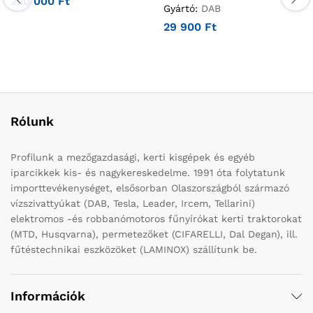
220 000
Ft
Gyártó:
DAB
29 900
Ft
Rólunk
Profilunk a mezőgazdasági, kerti kisgépek és egyéb
iparcikkek kis- és nagykereskedelme. 1991 óta folytatunk
importtevékenységet, elsősorban Olaszországból származó
vízszivattyúkat (DAB, Tesla, Leader, Ircem, Tellarini)
elektromos -és robbanómotoros fűnyírókat kerti traktorokat
(MTD, Husqvarna), permetezőket (CIFARELLI, Dal Degan), ill.
fűtéstechnikai eszközöket (LAMINOX) szállítunk be.
Információk