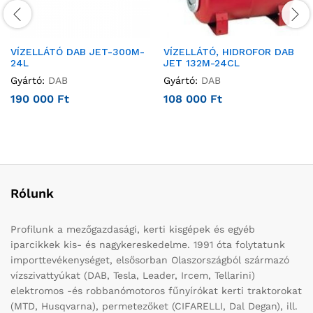
VÍZELLÁTÓ DAB JET-300M-
VÍZELLÁTÓ, HIDROFOR DAB
24L
JET 132M-24CL
Gyártó:
DAB
Gyártó:
DAB
190 000
Ft
108 000
Ft
Rólunk
Profilunk a mezőgazdasági, kerti kisgépek és egyéb
iparcikkek kis- és nagykereskedelme. 1991 óta folytatunk
importtevékenységet, elsősorban Olaszországból származó
vízszivattyúkat (DAB, Tesla, Leader, Ircem, Tellarini)
elektromos -és robbanómotoros fűnyírókat kerti traktorokat
(MTD, Husqvarna), permetezőket (CIFARELLI, Dal Degan), ill.