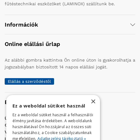
fűtéstechnikai eszközöket (LAMINOX) szállítunk be.
Információk
Online elállási űrlap
Az alábbi gombra kattintva Ön online úton is gyakorolhatja a
jogszabályban biztosított 14 napos elállási jogát.
Elállás a szerződéstől
×
Elérhetőség
Ez a weboldal sütiket használ
Ez a weboldal sütiket használ a felhasználói
Üzletünk címe:
Szolnok, Vércse út 17.
élmény javítása érdekében. A weboldalunk
Golf Center Áruház:
06 (56) 423-324
használatával Ön hozzájárul az összes süti
VÁR-Kert Áruház:
06 (56) 429-771
használatához, a Cookie szabályzatunknak
megfelelően.
Adatkezelési tájékoztató »
Iroda:
06 (56) 421-857