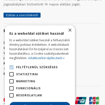
jogszabályban biztosított 14 napos elállási jogát.
Elállás a szerződéstől
×
Elérhetőség
Ez a weboldal sütiket használ
Ez a weboldal sütiket használ a felhasználói
Üzletünk címe:
Szolnok, Vércse út 17.
élmény javítása érdekében. A weboldalunk
Golf Center Áruház:
06 (56) 423-324
használatával Ön hozzájárul az összes süti
VÁR-Kert Áruház:
06 (56) 429-771
használatához, a Cookie szabályzatunknak
megfelelően.
Adatkezelési tájékoztató »
Iroda:
06 (56) 421-857
Megrendelés, termék információ:
FELTÉTLENÜL SZÜKSÉGES
+36 (70) 938-3356
E-mail:
golfaruhaz@gmail.com
STATISZTIKAI
MARKETING
FUNKCIONÁLIS
BESOROLATLAN