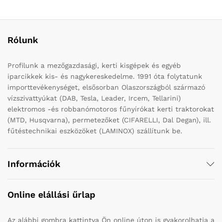
Rólunk
Profilunk a mezőgazdasági, kerti kisgépek és egyéb
iparcikkek kis- és nagykereskedelme. 1991 óta folytatunk
importtevékenységet, elsősorban Olaszországból származó
vízszivattyúkat (DAB, Tesla, Leader, Ircem, Tellarini)
elektromos -és robbanómotoros fűnyírókat kerti traktorokat
(MTD, Husqvarna), permetezőket (CIFARELLI, Dal Degan), ill.
fűtéstechnikai eszközöket (LAMINOX) szállítunk be.
Információk
Online elállási űrlap
Az alábbi gombra kattintva Ön online úton is gyakorolhatja a