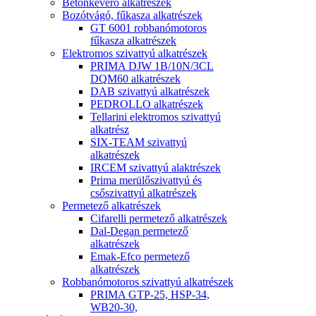
Betonkeverő alkatrészek
Bozótvágó, fűkasza alkatrészek
GT 6001 robbanómotoros
fűkasza alkatrészek
Elektromos szivattyú alkatrészek
PRIMA DJW 1B/10N/3CL
DQM60 alkatrészek
DAB szivattyú alkatrészek
PEDROLLO alkatrészek
Tellarini elektromos szivattyú
alkatrész
SIX-TEAM szivattyú
alkatrészek
IRCEM szivattyú alaktrészek
Prima merülőszivattyú és
csőszivattyú alkatrészek
Permetező alkatrészek
Cifarelli permetező alkatrészek
Dal-Degan permetező
alkatrészek
Emak-Efco permetező
alkatrészek
Robbanómotoros szivattyú alkatrészek
PRIMA GTP-25, HSP-34,
WB20-30,