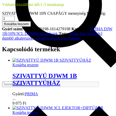
Várható kiszállítási idő:
1-3 munkanap
SZIVATTYÚ DJWM 10N CSAPÁGY mennyiség
Mennyiség:
Kosárba teszem
Gyári szám:
0-1614279198-1614279198
Kategória
PRIMA DJW
1B/10N/3CL DQM60 alkatrészek
Tags:
prima djw 1b10n3cl
dqm60 alkatreszek
,
szivattyu djwm 10n csapagy
Kapcsolódó termékek
Kosárba teszem
SZIVATTYÚ DJWM 1B
SZIVATTYÚHÁZ
Gyártó:
PRIMA
...
9 075
Ft
Kosárba teszem