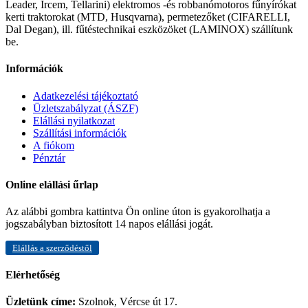
Leader, Ircem, Tellarini) elektromos -és robbanómotoros fűnyírókat
kerti traktorokat (MTD, Husqvarna), permetezőket (CIFARELLI,
Dal Degan), ill. fűtéstechnikai eszközöket (LAMINOX) szállítunk
be.
Információk
Adatkezelési tájékoztató
Üzletszabályzat (ÁSZF)
Elállási nyilatkozat
Szállítási információk
A fiókom
Pénztár
Online elállási űrlap
Az alábbi gombra kattintva Ön online úton is gyakorolhatja a
jogszabályban biztosított 14 napos elállási jogát.
Elállás a szerződéstől
Elérhetőség
Üzletünk címe:
Szolnok, Vércse út 17.