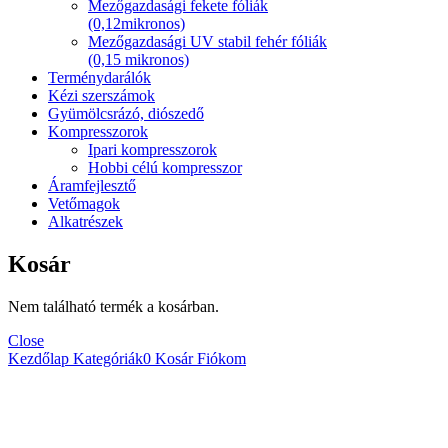
Mezőgazdasági fekete fóliák
(0,12mikronos)
Mezőgazdasági UV stabil fehér fóliák
(0,15 mikronos)
Terménydarálók
Kézi szerszámok
Gyümölcsrázó, diószedő
Kompresszorok
Ipari kompresszorok
Hobbi célú kompresszor
Áramfejlesztő
Vetőmagok
Alkatrészek
Kosár
Nem található termék a kosárban.
Close
Kezdőlap
Kategóriák
0
Kosár
Fiókom