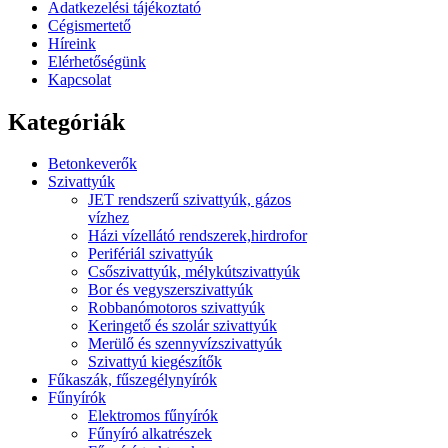
Adatkezelési tájékoztató
Cégismertető
Híreink
Elérhetőségünk
Kapcsolat
Kategóriák
Betonkeverők
Szivattyúk
JET rendszerű szivattyúk, gázos
vízhez
Házi vízellátó rendszerek,hirdrofor
Perifériál szivattyúk
Csőszivattyúk, mélykútszivattyúk
Bor és vegyszerszivattyúk
Robbanómotoros szivattyúk
Keringető és szolár szivattyúk
Merülő és szennyvízszivattyúk
Szivattyú kiegészítők
Fűkaszák, fűszegélynyírók
Fűnyírók
Elektromos fűnyírók
Fűnyíró alkatrészek