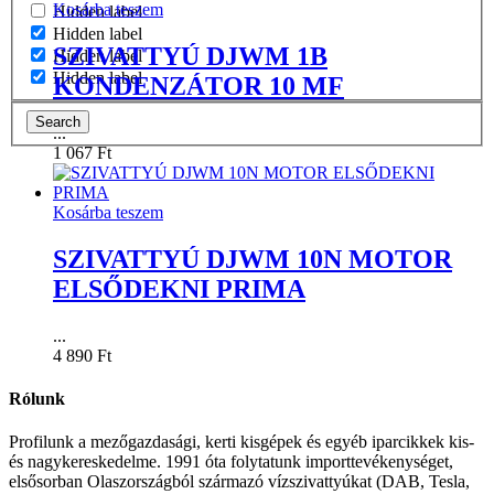
Kosárba teszem
Hidden label
Hidden label
SZIVATTYÚ DJWM 1B
Hidden label
Hidden label
KONDENZÁTOR 10 MF
Search
...
1 067
Ft
Kosárba teszem
SZIVATTYÚ DJWM 10N MOTOR
ELSŐDEKNI PRIMA
...
4 890
Ft
Rólunk
Profilunk a mezőgazdasági, kerti kisgépek és egyéb iparcikkek kis-
és nagykereskedelme. 1991 óta folytatunk importtevékenységet,
elsősorban Olaszországból származó vízszivattyúkat (DAB, Tesla,