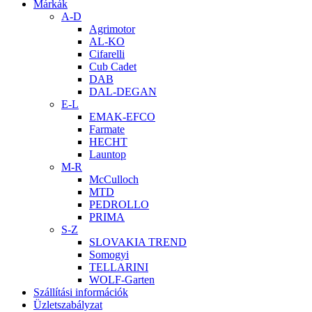
Márkák
A-D
Agrimotor
AL-KO
Cifarelli
Cub Cadet
DAB
DAL-DEGAN
E-L
EMAK-EFCO
Farmate
HECHT
Launtop
M-R
McCulloch
MTD
PEDROLLO
PRIMA
S-Z
SLOVAKIA TREND
Somogyi
TELLARINI
WOLF-Garten
Szállítási információk
Üzletszabályzat