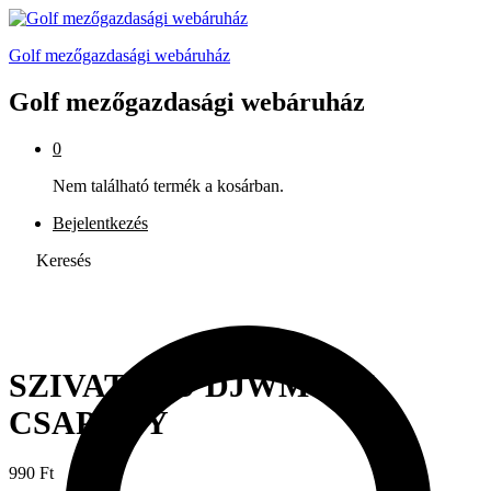
Golf mezőgazdasági webáruház
Golf mezőgazdasági webáruház
0
Nem található termék a kosárban.
Bejelentkezés
Keresés
SZIVATTYÚ DJWM 10N
CSAPÁGY
990
Ft