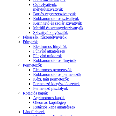
Csőszivattyúk,
mélykútszivattyúk
Bor és vegyszerszivattyúk
Robbanómotoros szivattyúk
Keringető és szolár szivattyúk
Merülő és szennyvízszivattyúk
Szivattyú kiegészítők
Fűkaszák, fűszegélynyírók
Fűnyírók
Elektromos fűnyírók
Fűnyíró alkatrészek
Fűnyíró traktorok
Robbanómotoros fűnyírók
Permetezők
Elektromos permetezők
Robbanómotoros permetezők
Kézi, háti permetezők
Permetező kiegészítő szettek
Permetező pisztolyok
Rotációs kapák
Agrimotoros kapák
Oleomac kapálógép
Rotációs kapa alkatrészek
Láncfűrészek