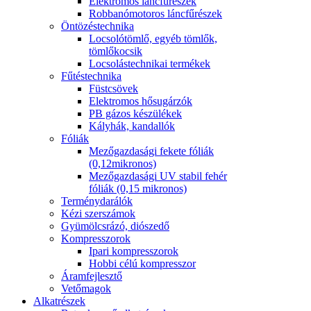
Elektromos láncfűrészek
Robbanómotoros láncfűrészek
Öntözéstechnika
Locsolótömlő, egyéb tömlők,
tömlőkocsik
Locsolástechnikai termékek
Fűtéstechnika
Füstcsövek
Elektromos hősugárzók
PB gázos készülékek
Kályhák, kandallók
Fóliák
Mezőgazdasági fekete fóliák
(0,12mikronos)
Mezőgazdasági UV stabil fehér
fóliák (0,15 mikronos)
Terménydarálók
Kézi szerszámok
Gyümölcsrázó, diószedő
Kompresszorok
Ipari kompresszorok
Hobbi célú kompresszor
Áramfejlesztő
Vetőmagok
Alkatrészek