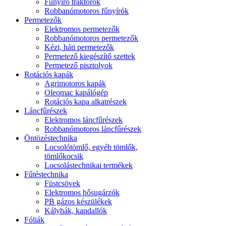
Fűnyíró traktorok
Robbanómotoros fűnyírók
Permetezők
Elektromos permetezők
Robbanómotoros permetezők
Kézi, háti permetezők
Permetező kiegészítő szettek
Permetező pisztolyok
Rotációs kapák
Agrimotoros kapák
Oleomac kapálógép
Rotációs kapa alkatrészek
Láncfűrészek
Elektromos láncfűrészek
Robbanómotoros láncfűrészek
Öntözéstechnika
Locsolótömlő, egyéb tömlők,
tömlőkocsik
Locsolástechnikai termékek
Fűtéstechnika
Füstcsövek
Elektromos hősugárzók
PB gázos készülékek
Kályhák, kandallók
Fóliák