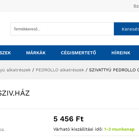
Sz
Keresé
SZEK
MÁRKÁK
CÉGISMERTETŐ
HÍREINK
tyú alkatrészek
/
PEDROLLO alkatrészek
/
SZIVATTYÚ PEDROLLO C
SZIV.HÁZ
5 456
Ft
Várható kiszállítási idő:
1-3 munkanap
oz.