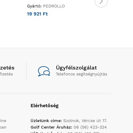
Gyártó:
PEDROLLO
Gyártó:
P
19 921
Ft
88
Ft
izetés
Ügyfélszolgálat
fizetés
Telefonos segítségnyújtás
Elérhetőség
ine
Üzletünk címe:
Szolnok, Vércse út 17.
yban
Golf Center Áruház:
06 (56) 423-324