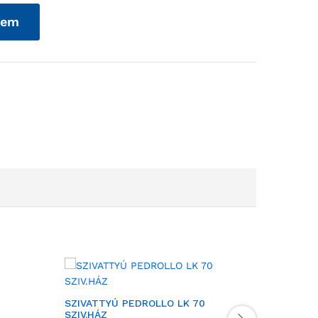
zem
SZIVATTYÚ PEDROLLO LK 70
SZIVATT
SZIV.HÁZ
VÍZVEZE