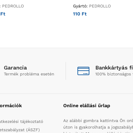
:
PEDROLLO
Gyártó:
PEDROLLO
7
Ft
110
Ft
Garancia
Bankkártyás f
Termék probléma esetén
100% biztonságos 
formációk
Online elállási űrlap
Az alábbi gombra kattintva Ön onl
tkezelési tájékoztató
úton is gyakorolhatja a jogszabál
etszabályzat (ÁSZF)