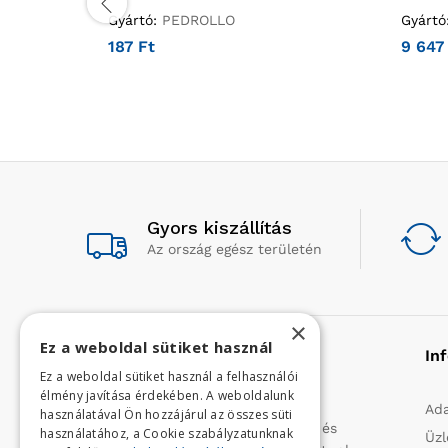
Gyártó:
PEDROLLO
Gyártó
187
Ft
9 64
Gyors kiszállítás
Az ország egész területén
×
Ez a weboldal sütiket használ
Rólunk
In
Ez a weboldal sütiket használ a felhasználói
élmény javítása érdekében. A weboldalunk
Profilunk a mezőgazdasági, kerti
Ada
használatával Ön hozzájárul az összes süti
kisgépek és egyéb iparcikkek kis- és
használatához, a Cookie szabályzatunknak
Üzl