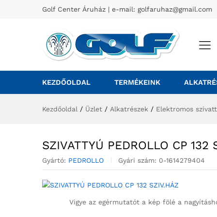
Golf Center Áruház | e-mail:
golfaruhaz@gmail.com
KEZDŐOLDAL
TERMÉKEINK
ALKATRÉ
Kezdőoldal
/
Üzlet
/
Alkatrészek
/
Elektromos szivat
SZIVATTYÚ PEDROLLO CP 132 
Gyártó:
PEDROLLO
Gyári szám:
0-1614279404
Vigye az egérmutatót a kép fölé a nagyításh