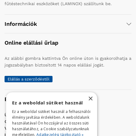
fűtéstechnikai eszközöket (LAMINOX) szállítunk be.
Információk
Online elállási űrlap
Az alábbi gombra kattintva Ön online úton is gyakorolhatja a
jogszabályban biztosított 14 napos elállási jogát.
Elállás a szerződéstől
×
Elérhetőség
Ez a weboldal sütiket használ
Ez a weboldal sütiket használ a felhasználói
Üzletünk címe:
Szolnok, Vércse út 17.
élmény javítása érdekében. A weboldalunk
Golf Center Áruház:
06 (56) 423-324
használatával Ön hozzájárul az összes süti
VÁR-Kert Áruház:
06 (56) 429-771
használatához, a Cookie szabályzatunknak
megfelelően.
Adatkezelési tájékoztató »
Iroda:
06 (56) 421-857