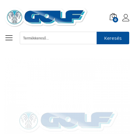
0
Keresés