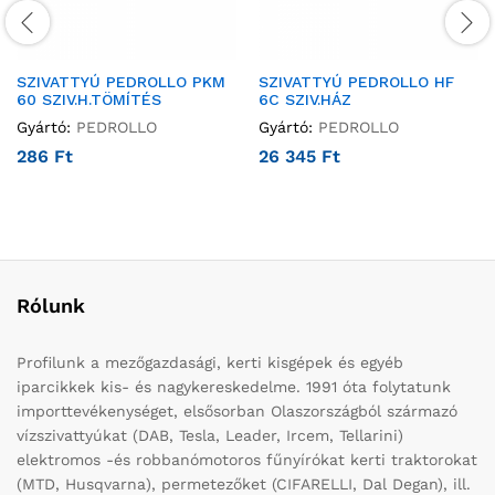
SZIVATTYÚ PEDROLLO PKM
SZIVATTYÚ PEDROLLO HF
60 SZIV.H.TÖMÍTÉS
6C SZIV.HÁZ
Gyártó:
PEDROLLO
Gyártó:
PEDROLLO
286
Ft
26 345
Ft
Rólunk
Profilunk a mezőgazdasági, kerti kisgépek és egyéb
iparcikkek kis- és nagykereskedelme. 1991 óta folytatunk
importtevékenységet, elsősorban Olaszországból származó
vízszivattyúkat (DAB, Tesla, Leader, Ircem, Tellarini)
elektromos -és robbanómotoros fűnyírókat kerti traktorokat
(MTD, Husqvarna), permetezőket (CIFARELLI, Dal Degan), ill.