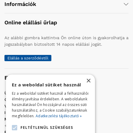
Információk
Online elállási űrlap
Az alábbi gombra kattintva Ön online úton is gyakorolhatja a
jogszabályban biztosított 14 napos elállási jogát.
Elállás a szerződéstől
Elérhetőség
×
Ez a weboldal sütiket használ
Üzletünk címe:
Szolnok, Vércse út 17.
Ez a weboldal sütiket használ a felhasználói
élmény javítása érdekében. A weboldalunk
Golf Center Áruház:
06 (56) 423-324
használatával Ön hozzájárul az összes süti
VÁR-Kert Áruház:
06 (56) 429-771
használatához, a Cookie szabályzatunknak
Iroda:
06 (56) 421-857
megfelelően.
Adatkezelési tájékoztató »
Megrendelés, termék információ:
+36 (70) 938-3356
FELTÉTLENÜL SZÜKSÉGES
E-mail:
golfaruhaz@gmail.com