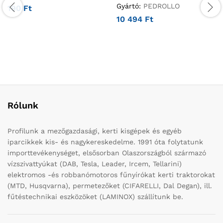
Gyártó:
PEDROLLO
190
Ft
10 494
Ft
Rólunk
Profilunk a mezőgazdasági, kerti kisgépek és egyéb
iparcikkek kis- és nagykereskedelme. 1991 óta folytatunk
importtevékenységet, elsősorban Olaszországból származó
vízszivattyúkat (DAB, Tesla, Leader, Ircem, Tellarini)
elektromos -és robbanómotoros fűnyírókat kerti traktorokat
(MTD, Husqvarna), permetezőket (CIFARELLI, Dal Degan), ill.
fűtéstechnikai eszközöket (LAMINOX) szállítunk be.