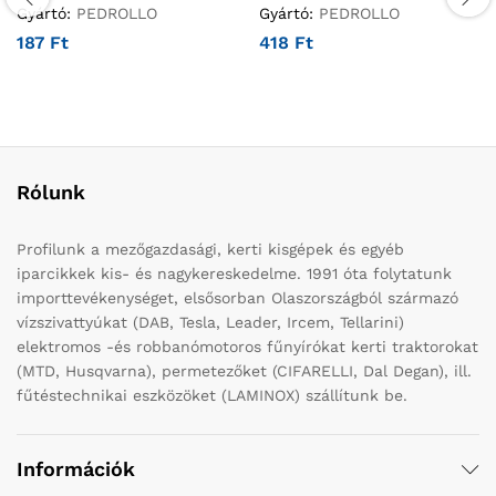
Gyártó:
PEDROLLO
Gyártó:
PEDROLLO
187
Ft
418
Ft
Rólunk
Profilunk a mezőgazdasági, kerti kisgépek és egyéb
iparcikkek kis- és nagykereskedelme. 1991 óta folytatunk
importtevékenységet, elsősorban Olaszországból származó
vízszivattyúkat (DAB, Tesla, Leader, Ircem, Tellarini)
elektromos -és robbanómotoros fűnyírókat kerti traktorokat
(MTD, Husqvarna), permetezőket (CIFARELLI, Dal Degan), ill.
fűtéstechnikai eszközöket (LAMINOX) szállítunk be.
Információk