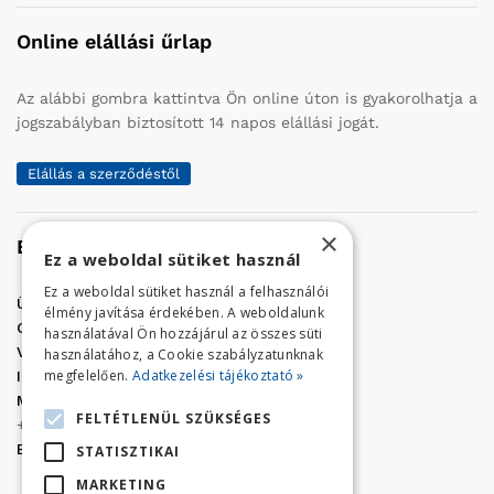
Online elállási űrlap
Az alábbi gombra kattintva Ön online úton is gyakorolhatja a
jogszabályban biztosított 14 napos elállási jogát.
Elállás a szerződéstől
×
Elérhetőség
Ez a weboldal sütiket használ
Ez a weboldal sütiket használ a felhasználói
Üzletünk címe:
Szolnok, Vércse út 17.
élmény javítása érdekében. A weboldalunk
Golf Center Áruház:
06 (56) 423-324
használatával Ön hozzájárul az összes süti
VÁR-Kert Áruház:
06 (56) 429-771
használatához, a Cookie szabályzatunknak
megfelelően.
Adatkezelési tájékoztató »
Iroda:
06 (56) 421-857
Megrendelés, termék információ:
FELTÉTLENÜL SZÜKSÉGES
+36 (70) 938-3356
E-mail:
golfaruhaz@gmail.com
STATISZTIKAI
MARKETING