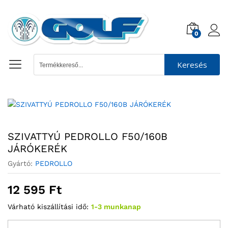
0
Keresés
SZIVATTYÚ PEDROLLO F50/160B
JÁRÓKERÉK
Gyártó:
PEDROLLO
12 595
Ft
Várható kiszállítási idő:
1-3 munkanap