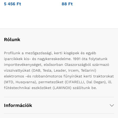
5 456
Ft
88
Ft
Rólunk
Profilunk a mezőgazdasági, kerti kisgépek és egyéb
iparcikkek kis- és nagykereskedelme. 1991 óta folytatunk
importtevékenységet, elsősorban Olaszországból származó
vízszivattyúkat (DAB, Tesla, Leader, Ircem, Tellarini)
elektromos -és robbanómotoros fűnyírókat kerti traktorokat
(MTD, Husqvarna), permetezőket (CIFARELLI, Dal Degan), ill.
fűtéstechnikai eszközöket (LAMINOX) szállítunk be.
Információk