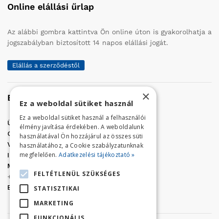
Online elállási űrlap
Az alábbi gombra kattintva Ön online úton is gyakorolhatja a
jogszabályban biztosított 14 napos elállási jogát.
Elállás a szerződéstől
×
Elérhetőség
Ez a weboldal sütiket használ
Ez a weboldal sütiket használ a felhasználói
Üzletünk címe:
Szolnok, Vércse út 17.
élmény javítása érdekében. A weboldalunk
Golf Center Áruház:
06 (56) 423-324
használatával Ön hozzájárul az összes süti
VÁR-Kert Áruház:
06 (56) 429-771
használatához, a Cookie szabályzatunknak
megfelelően.
Adatkezelési tájékoztató »
Iroda:
06 (56) 421-857
Megrendelés, termék információ:
FELTÉTLENÜL SZÜKSÉGES
+36 (70) 938-3356
E-mail:
golfaruhaz@gmail.com
STATISZTIKAI
MARKETING
FUNKCIONÁLIS