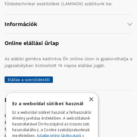
fűtéstechnikai eszközöket (LAMINOX) szállítunk be.
Információk
Online elállási űrlap
Az alábbi gombra kattintva Ön online úton is gyakorolhatja a
jogszabályban biztosított 14 napos elállási jogát.
Elállás a szerződéstől
×
Elérhetőség
Ez a weboldal sütiket használ
Ez a weboldal sütiket használ a felhasználói
Üzletünk címe:
Szolnok, Vércse út 17.
élmény javítása érdekében. A weboldalunk
Golf Center Áruház:
06 (56) 423-324
használatával Ön hozzájárul az összes süti
VÁR-Kert Áruház:
06 (56) 429-771
használatához, a Cookie szabályzatunknak
megfelelően.
Adatkezelési tájékoztató »
Iroda:
06 (56) 421-857