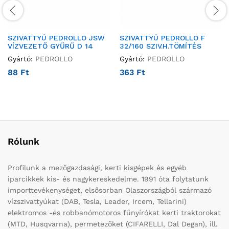
SZIVATTYÚ PEDROLLO JSW
SZIVATTYÚ PEDROLLO F
VÍZVEZETŐ GYŰRŰ D 14
32/160 SZIV.H.TÖMÍTÉS
Gyártó:
PEDROLLO
Gyártó:
PEDROLLO
88
Ft
363
Ft
Rólunk
Profilunk a mezőgazdasági, kerti kisgépek és egyéb
iparcikkek kis- és nagykereskedelme. 1991 óta folytatunk
importtevékenységet, elsősorban Olaszországból származó
vízszivattyúkat (DAB, Tesla, Leader, Ircem, Tellarini)
elektromos -és robbanómotoros fűnyírókat kerti traktorokat
(MTD, Husqvarna), permetezőket (CIFARELLI, Dal Degan), ill.