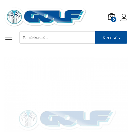
0
Keresés