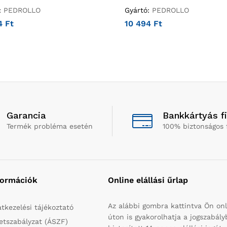
:
PEDROLLO
Gyártó:
PEDROLLO
24
Ft
10 494
Ft
Garancia
Bankkártyás f
Termék probléma esetén
100% biztonságos 
formációk
Online elállási űrlap
Az alábbi gombra kattintva Ön onl
tkezelési tájékoztató
úton is gyakorolhatja a jogszabál
etszabályzat (ÁSZF)