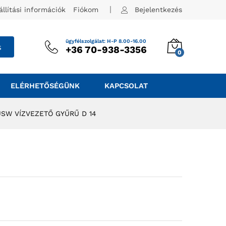
állítási információk
Fiókom
Bejelentkezés
ügyfélszolgálat: H-P 8.00-16.00
s
+36 70-938-3356
0
ELÉRHETŐSÉGÜNK
KAPCSOLAT
JSW VÍZVEZETŐ GYŰRŰ D 14