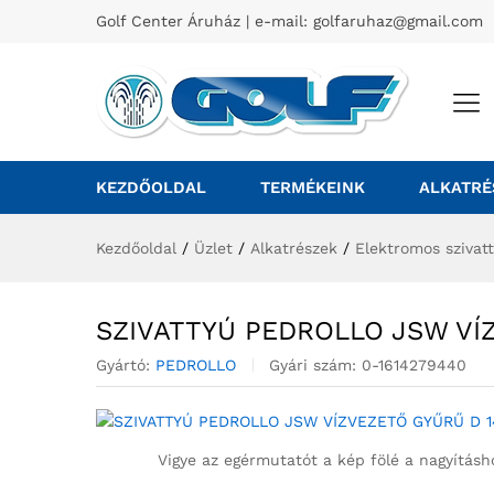
Golf Center Áruház | e-mail:
golfaruhaz@gmail.com
KEZDŐOLDAL
TERMÉKEINK
ALKATRÉ
Kezdőoldal
/
Üzlet
/
Alkatrészek
/
Elektromos szivat
SZIVATTYÚ PEDROLLO JSW VÍ
Gyártó:
PEDROLLO
Gyári szám:
0-1614279440
Vigye az egérmutatót a kép fölé a nagyításh