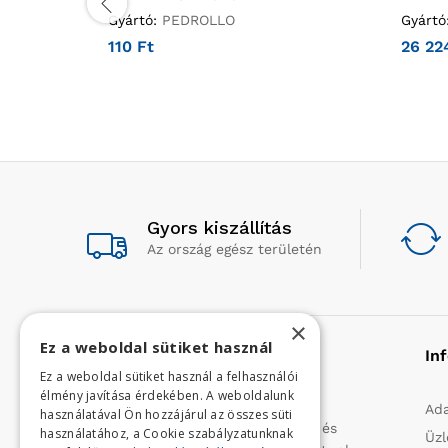
Gyártó:
PEDROLLO
Gyártó
110
Ft
26 2
Gyors kiszállítás
Az ország egész területén
×
Ez a weboldal sütiket használ
Rólunk
In
Ez a weboldal sütiket használ a felhasználói
élmény javítása érdekében. A weboldalunk
Profilunk a mezőgazdasági, kerti
Ada
használatával Ön hozzájárul az összes süti
kisgépek és egyéb iparcikkek kis- és
használatához, a Cookie szabályzatunknak
Üzl