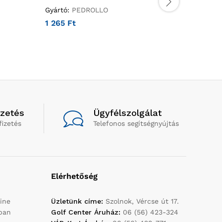
Gyártó:
PEDROLLO
Gyártó:
P
1 265
Ft
418
Ft
izetés
Ügyfélszolgálat
fizetés
Telefonos segítségnyújtás
Elérhetőség
ine
Üzletünk címe:
Szolnok, Vércse út 17.
yban
Golf Center Áruház:
06 (56) 423-324