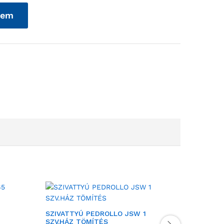
zem
SZIVATTYÚ PEDROLLO JSW 1
SZIVATT
SZV.HÁZ TÖMÍTÉS
SZIV.H.T