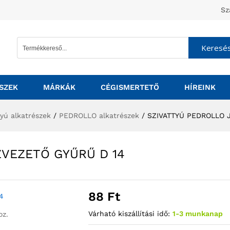
Sz
Keresé
SZEK
MÁRKÁK
CÉGISMERTETŐ
HÍREINK
tyú alkatrészek
/
PEDROLLO alkatrészek
/
SZIVATTYÚ PEDROLLO 
ZVEZETŐ GYŰRŰ D 14
88
Ft
Várható kiszállítási idő:
1-3 munkanap
oz.