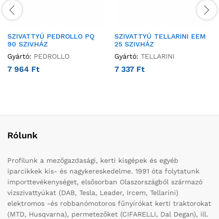
SZIVATTYÚ PEDROLLO PQ
SZIVATTYÚ TELLARINI EEM
90 SZIV.HÁZ
25 SZIV.HÁZ
Gyártó:
PEDROLLO
Gyártó:
TELLARINI
7 964
Ft
7 337
Ft
Rólunk
Profilunk a mezőgazdasági, kerti kisgépek és egyéb
iparcikkek kis- és nagykereskedelme. 1991 óta folytatunk
importtevékenységet, elsősorban Olaszországból származó
vízszivattyúkat (DAB, Tesla, Leader, Ircem, Tellarini)
elektromos -és robbanómotoros fűnyírókat kerti traktorokat
(MTD, Husqvarna), permetezőket (CIFARELLI, Dal Degan), ill.