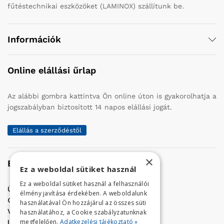
fűtéstechnikai eszközöket (LAMINOX) szállítunk be.
Információk
Online elállási űrlap
Az alábbi gombra kattintva Ön online úton is gyakorolhatja a
jogszabályban biztosított 14 napos elállási jogát.
Elállás a szerződéstől
×
Elérhetőség
Ez a weboldal sütiket használ
Ez a weboldal sütiket használ a felhasználói
Üzletünk címe:
Szolnok, Vércse út 17.
élmény javítása érdekében. A weboldalunk
Golf Center Áruház:
06 (56) 423-324
használatával Ön hozzájárul az összes süti
VÁR-Kert Áruház:
06 (56) 429-771
használatához, a Cookie szabályzatunknak
megfelelően.
Adatkezelési tájékoztató »
Iroda:
06 (56) 421-857