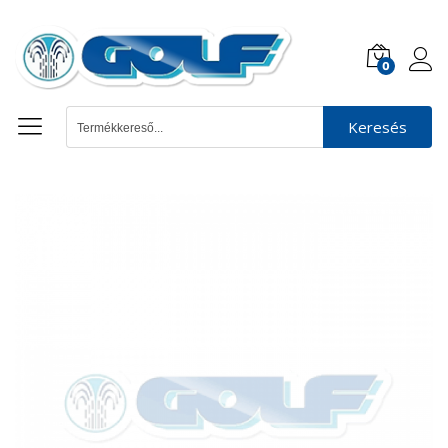
0
Keresés