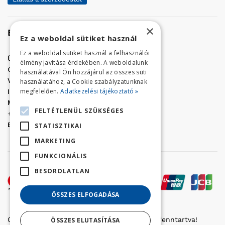
×
Elérhetőség
Ez a weboldal sütiket használ
Ez a weboldal sütiket használ a felhasználói
Üzletünk címe:
Szolnok, Vércse út 17.
élmény javítása érdekében. A weboldalunk
Golf Center Áruház:
06 (56) 423-324
használatával Ön hozzájárul az összes süti
VÁR-Kert Áruház:
06 (56) 429-771
használatához, a Cookie szabályzatunknak
megfelelően.
Adatkezelési tájékoztató »
Iroda:
06 (56) 421-857
Megrendelés, termék információ:
FELTÉTLENÜL SZÜKSÉGES
+36 (70) 938-3356
E-mail:
golfaruhaz@gmail.com
STATISZTIKAI
MARKETING
FUNKCIONÁLIS
BESOROLATLAN
ÖSSZES ELFOGADÁSA
Copyright © 2022 Golfker Kft. - Minden jog fenntartva!
ÖSSZES ELUTASÍTÁSA