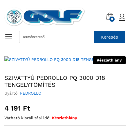
0
Keresés
Készlethiány
SZIVATTYÚ PEDROLLO PQ 3000 D18
TENGELYTÖMÍTÉS
Gyártó:
PEDROLLO
4 191
Ft
Várható kiszállítási idő:
Készlethiány