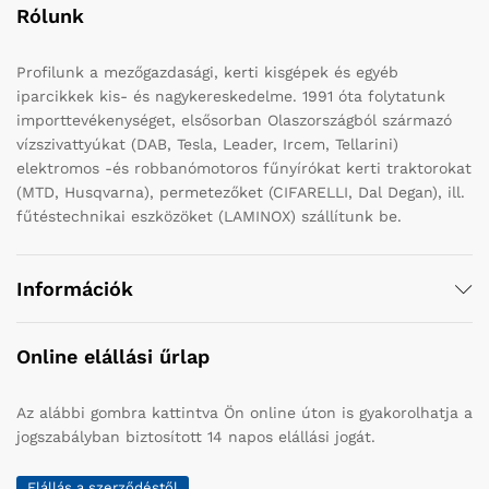
Rólunk
Profilunk a mezőgazdasági, kerti kisgépek és egyéb
iparcikkek kis- és nagykereskedelme. 1991 óta folytatunk
importtevékenységet, elsősorban Olaszországból származó
vízszivattyúkat (DAB, Tesla, Leader, Ircem, Tellarini)
elektromos -és robbanómotoros fűnyírókat kerti traktorokat
(MTD, Husqvarna), permetezőket (CIFARELLI, Dal Degan), ill.
fűtéstechnikai eszközöket (LAMINOX) szállítunk be.
Információk
Online elállási űrlap
Az alábbi gombra kattintva Ön online úton is gyakorolhatja a
jogszabályban biztosított 14 napos elállási jogát.
Elállás a szerződéstől