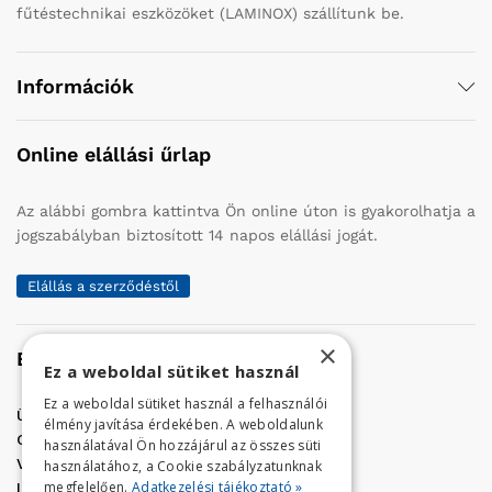
fűtéstechnikai eszközöket (LAMINOX) szállítunk be.
Információk
Online elállási űrlap
Az alábbi gombra kattintva Ön online úton is gyakorolhatja a
jogszabályban biztosított 14 napos elállási jogát.
Elállás a szerződéstől
×
Elérhetőség
Ez a weboldal sütiket használ
Ez a weboldal sütiket használ a felhasználói
Üzletünk címe:
Szolnok, Vércse út 17.
élmény javítása érdekében. A weboldalunk
Golf Center Áruház:
06 (56) 423-324
használatával Ön hozzájárul az összes süti
VÁR-Kert Áruház:
06 (56) 429-771
használatához, a Cookie szabályzatunknak
megfelelően.
Adatkezelési tájékoztató »
Iroda:
06 (56) 421-857