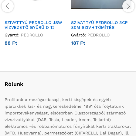
SZIVATTYÚ PEDROLLO JSW
SZIVATTYÚ PEDROLLO 3CP
VÍZVEZETŐ GYŰRŰ D 12
80M SZIV.H.TÖMÍTÉS
Gyártó:
PEDROLLO
Gyártó:
PEDROLLO
88
Ft
187
Ft
Rólunk
Profilunk a mezőgazdasági, kerti kisgépek és egyéb
iparcikkek kis- és nagykereskedelme. 1991 óta folytatunk
importtevékenységet, elsősorban Olaszországból származó
vízszivattyúkat (DAB, Tesla, Leader, Ircem, Tellarini)
elektromos -és robbanómotoros fűnyírókat kerti traktorokat
(MTD, Husqvarna), permetezőket (CIFARELLI, Dal Degan), ill.