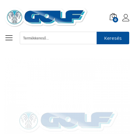
0
Keresés