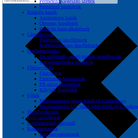
Permetező kiegészítő szettek
Permetező pisztolyok
Rotációs kapák
Agrimotoros kapák
Oleomac kapálógép
Rotációs kapa alkatrészek
Láncfűrészek
Elektromos láncfűrészek
Robbanómotoros láncfűrészek
Öntözéstechnika
Locsolótömlő, egyéb tömlők, tömlőkocsik
Locsolástechnikai termékek
Fűtéstechnika
Füstcsövek
Elektromos hősugárzók
PB gázos készülékek
Kályhák, kandallók
Fóliák
Mezőgazdasági fekete fóliák (0,12mikronos)
Mezőgazdasági UV stabil fehér fóliák (0,15 mikro
Terménydarálók
Kézi szerszámok
Gyümölcsrázó, diószedő
Kompresszorok
Ipari kompresszorok