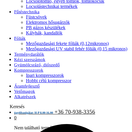
Locsolótömlő, egyéb tömlők, tömlőkocsik
Locsolástechnikai termékek
Fűtéstechnika
Füstcsövek
Elektromos hősugárzók
PB gázos készülékek
Kályhák, kandallók
Fóliák
Mezőgazdasági fekete fóliák (0,12mikronos)
Mezőgazdasági UV stabil fehér fóliák (0,15 mikronos)
Terménydarálók
Kézi szerszámok
Gyümölcsrázó, diószedő
Kompresszorok
Ipari kompresszorok
Hobbi célú kompresszor
Áramfejlesztő
Vetőmagok
Alkatrészek
Keresés
+36 70-938-3356
ügyfélszolgálat: H-P 8.00-16.00
0
Nem található termék a kosárban.