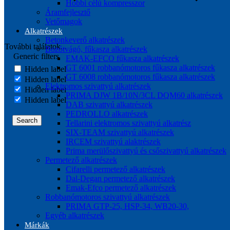
Hobbi célú kompresszor
Áramfejlesztő
Vetőmagok
Alkatrészek
Betonkeverő alkatrészek
További találatok...
Bozótvágó, fűkasza alkatrészek
Generic filters
EMAK-EFCO fűkasza alkatrészek
GT 6001 robbanómotoros fűkasza alkatrészek
Hidden label
GT 6008 robbanómotoros fűkasza alkatrészek
Hidden label
Elektromos szivattyú alkatrészek
Hidden label
PRIMA DJW 1B/10N/3CL DQM60 alkatrészek
Hidden label
DAB szivattyú alkatrészek
PEDROLLO alkatrészek
Search
Tellarini elektromos szivattyú alkatrész
SIX-TEAM szivattyú alkatrészek
IRCEM szivattyú alaktrészek
Prima merülőszivattyú és csőszivattyú alkatrészek
Permetező alkatrészek
Cifarelli permetező alkatrészek
Dal-Degan permetező alkatrészek
Emak-Efco permetező alkatrészek
Robbanómotoros szivattyú alkatrészek
PRIMA GTP-25, HSP-34, WB20-30,
Egyéb alkatrészek
Márkák