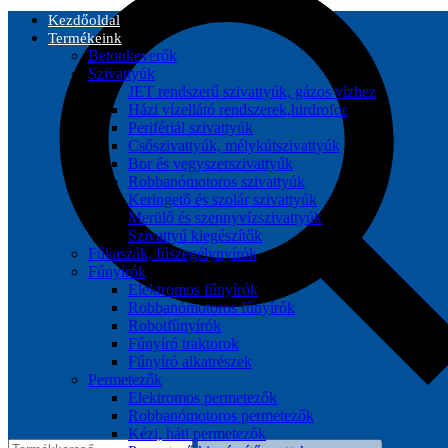
Kezdőoldal
Termékeink
Betonkeverők
Szivattyúk
JET rendszerű szivattyúk, gázos vízhez
Házi vízellátó rendszerek,hirdrofor
Perifériál szivattyúk
Csőszivattyúk, mélykútszivattyúk
Bor és vegyszerszivattyúk
Robbanómotoros szivattyúk
Keringető és szolár szivattyúk
Merülő és szennyvízszivattyúk
Szivattyú kiegészítők
Fűkaszák, fűszegélynyírók
Fűnyírók
Elektromos fűnyírók
Robbanómotoros fűnyírók
Robotfűnyírók
Fűnyíró traktorok
Fűnyíró alkatrészek
Permetezők
Elektromos permetezők
Robbanómotoros permetezők
Kézi, háti permetezők