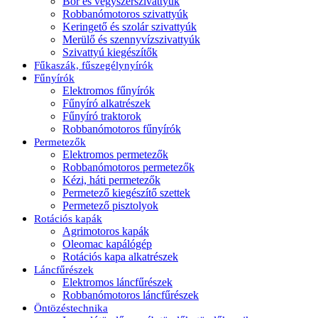
Bor és vegyszerszivattyúk
Robbanómotoros szivattyúk
Keringető és szolár szivattyúk
Merülő és szennyvízszivattyúk
Szivattyú kiegészítők
Fűkaszák, fűszegélynyírók
Fűnyírók
Elektromos fűnyírók
Fűnyíró alkatrészek
Fűnyíró traktorok
Robbanómotoros fűnyírók
Permetezők
Elektromos permetezők
Robbanómotoros permetezők
Kézi, háti permetezők
Permetező kiegészítő szettek
Permetező pisztolyok
Rotációs kapák
Agrimotoros kapák
Oleomac kapálógép
Rotációs kapa alkatrészek
Láncfűrészek
Elektromos láncfűrészek
Robbanómotoros láncfűrészek
Öntözéstechnika