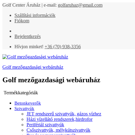
Golf Center Áruház | e-mail:
golfaruhaz@gmail.com
Szállítási információk
Fiókom
Bejelentkezés
Hívjon minket!
+36 (70) 938-3356
Golf mezőgazdasági webáruház
Golf mezőgazdasági webáruház
Termékkategóriák
Betonkeverők
Szivattyúk
JET rendszerű szivattyúk, gázos vízhez
Házi vízellátó rendszerek,hirdrofor
Perifériál szivattyúk
Csőszivattyúk, mélykútszivattyúk