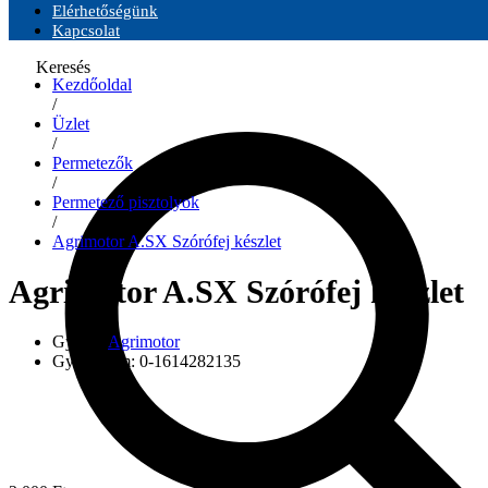
Elérhetőségünk
Kapcsolat
Keresés
Kezdőoldal
/
Üzlet
/
Permetezők
/
Permetező pisztolyok
/
Agrimotor A.SX Szórófej készlet
Agrimotor A.SX Szórófej készlet
Gyártó:
Agrimotor
Gyári szám:
0-1614282135