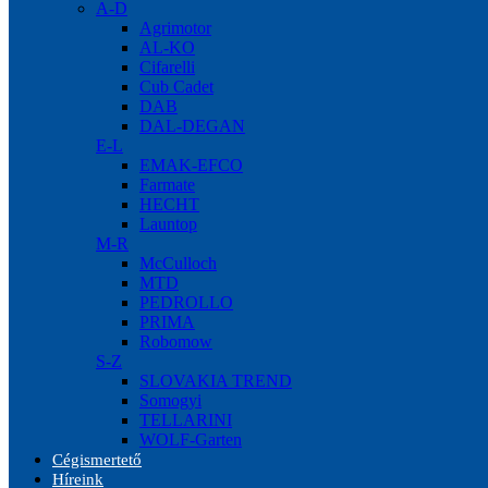
A-D
Agrimotor
AL-KO
Cifarelli
Cub Cadet
DAB
DAL-DEGAN
E-L
EMAK-EFCO
Farmate
HECHT
Launtop
M-R
McCulloch
MTD
PEDROLLO
PRIMA
Robomow
S-Z
SLOVAKIA TREND
Somogyi
TELLARINI
WOLF-Garten
Cégismertető
Híreink