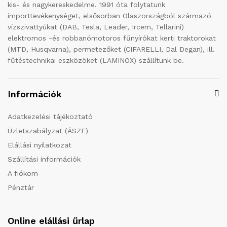
kis- és nagykereskedelme. 1991 óta folytatunk
importtevékenységet, elsősorban Olaszországból származó
vízszivattyúkat (DAB, Tesla, Leader, Ircem, Tellarini)
elektromos -és robbanómotoros fűnyírókat kerti traktorokat
(MTD, Husqvarna), permetezőket (CIFARELLI, Dal Degan), ill.
fűtéstechnikai eszközöket (LAMINOX) szállítunk be.
Információk
Adatkezelési tájékoztató
Üzletszabályzat (ÁSZF)
Elállási nyilatkozat
Szállítási információk
A fiókom
Pénztár
Online elállási űrlap