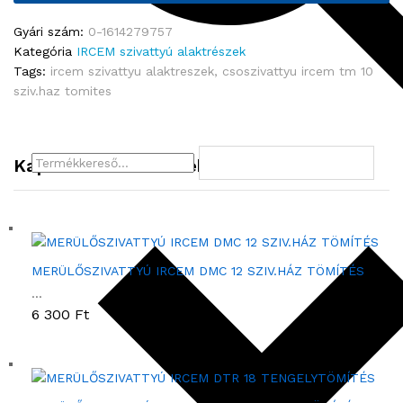
I
V
Gyári szám:
0-1614279757
A
Kategória
IRCEM szivattyú alaktrészek
T
Tags:
ircem szivattyu alaktreszek
,
csoszivattyu ircem tm 10
T
sziv.haz tomites
Y
Ú
I
R
Kapcsolódó termékek
C
E
M
T
M
MERÜLŐSZIVATTYÚ IRCEM DMC 12 SZIV.HÁZ TÖMÍTÉS
1
...
0
6 300
Ft
S
Z
I
V
.