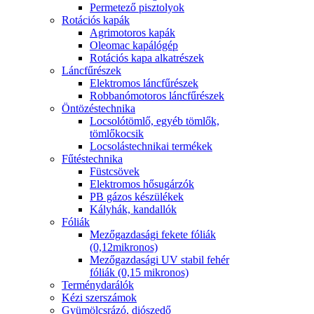
Permetező pisztolyok
Rotációs kapák
Agrimotoros kapák
Oleomac kapálógép
Rotációs kapa alkatrészek
Láncfűrészek
Elektromos láncfűrészek
Robbanómotoros láncfűrészek
Öntözéstechnika
Locsolótömlő, egyéb tömlők,
tömlőkocsik
Locsolástechnikai termékek
Fűtéstechnika
Füstcsövek
Elektromos hősugárzók
PB gázos készülékek
Kályhák, kandallók
Fóliák
Mezőgazdasági fekete fóliák
(0,12mikronos)
Mezőgazdasági UV stabil fehér
fóliák (0,15 mikronos)
Terménydarálók
Kézi szerszámok
Gyümölcsrázó, diószedő