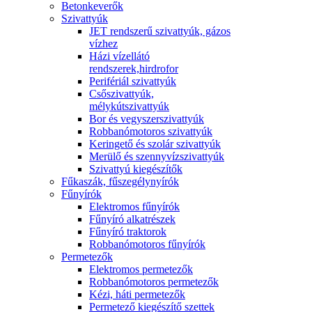
Betonkeverők
Szivattyúk
JET rendszerű szivattyúk, gázos
vízhez
Házi vízellátó
rendszerek,hirdrofor
Perifériál szivattyúk
Csőszivattyúk,
mélykútszivattyúk
Bor és vegyszerszivattyúk
Robbanómotoros szivattyúk
Keringető és szolár szivattyúk
Merülő és szennyvízszivattyúk
Szivattyú kiegészítők
Fűkaszák, fűszegélynyírók
Fűnyírók
Elektromos fűnyírók
Fűnyíró alkatrészek
Fűnyíró traktorok
Robbanómotoros fűnyírók
Permetezők
Elektromos permetezők
Robbanómotoros permetezők
Kézi, háti permetezők
Permetező kiegészítő szettek