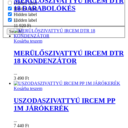
MERÜLŐSZIVATTYÚ IRCEM DTR
Hidden label
18 DARABOLÓKÉS
Hidden label
Hidden label
Hidden label
...
11 920
Ft
Search
Kosárba teszem
MERÜLŐSZIVATTYÚ IRCEM DTR
18 KONDENZÁTOR
...
3 490
Ft
Kosárba teszem
USZODASZIVATTYÚ IRCEM PP
1M JÁRÓKERÉK
...
7 440
Ft