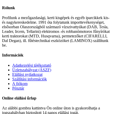
Rólunk
Profilunk a mezőgazdasági, kerti kisgépek és egyéb iparcikkek kis-
és nagykereskedelme. 1991 óta folytatunk importtevékenységet,
elsősorban Olaszországból származó vízszivattyúkat (DAB, Tesla,
Leader, Ircem, Tellarini) elektromos -és robbanómotoros fűnyírókat
kerti traktorokat (MTD, Husqvarna), permetezőket (CIFARELLI,
Dal Degan), ill. fűtéstechnikai eszközöket (LAMINOX) szállítunk
be.
Információk
Adatkezelési tájékoztató
Üzletszabályzat (ÁSZF)
Elállási nyilatkozat
Szállítási információk
A fiókom
Pénztár
Online elállási űrlap
Az alábbi gombra kattintva Ön online úton is gyakorolhatja a
jogszabályban biztosított 14 napos elállási jogát.