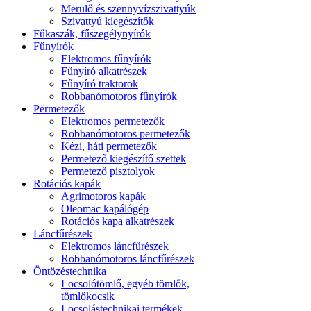
Merülő és szennyvízszivattyúk
Szivattyú kiegészítők
Fűkaszák, fűszegélynyírók
Fűnyírók
Elektromos fűnyírók
Fűnyíró alkatrészek
Fűnyíró traktorok
Robbanómotoros fűnyírók
Permetezők
Elektromos permetezők
Robbanómotoros permetezők
Kézi, háti permetezők
Permetező kiegészítő szettek
Permetező pisztolyok
Rotációs kapák
Agrimotoros kapák
Oleomac kapálógép
Rotációs kapa alkatrészek
Láncfűrészek
Elektromos láncfűrészek
Robbanómotoros láncfűrészek
Öntözéstechnika
Locsolótömlő, egyéb tömlők,
tömlőkocsik
Locsolástechnikai termékek