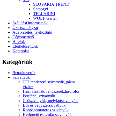
SLOVAKIA TREND
Somogyi
TELLARINI
WOLF-Garten
Szállítási információk
Üzletszabályzat
Adatkezelési tájékoztató
Cégismertető
Híreink
Elérhetőségünk
Kapcsolat
Kategóriák
Betonkeverők
Szivattyúk
JET rendszerű szivattyúk, gázos
vízhez
Házi vízellátó rendszerek,hirdrofor
Perifériál szivattyúk
Csőszivattyúk, mélykútszivattyúk
Bor és vegyszerszivattyúk
Robbanómotoros szivattyúk
Keringető és szolár szivattyúk