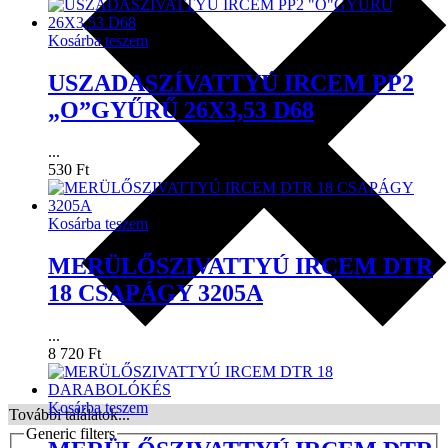
Kosárba teszem
USZADASZÍVATTYÚ IRCEM PP2
„O”GYŰRŰ 26X3,53 D68
...
530
Ft
Kosárba teszem
MERÜLŐSZIVATTYÚ IRCEM DTR
18 CSAPÁGY 3205A
...
8 720
Ft
Kosárba teszem
További találatok...
Generic filters