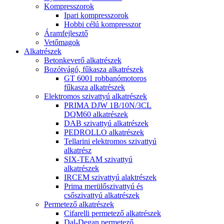
Kompresszorok
Ipari kompresszorok
Hobbi célú kompresszor
Áramfejlesztő
Vetőmagok
Alkatrészek
Betonkeverő alkatrészek
Bozótvágó, fűkasza alkatrészek
GT 6001 robbanómotoros
fűkasza alkatrészek
Elektromos szivattyú alkatrészek
PRIMA DJW 1B/10N/3CL
DQM60 alkatrészek
DAB szivattyú alkatrészek
PEDROLLO alkatrészek
Tellarini elektromos szivattyú
alkatrész
SIX-TEAM szivattyú
alkatrészek
IRCEM szivattyú alaktrészek
Prima merülőszivattyú és
csőszivattyú alkatrészek
Permetező alkatrészek
Cifarelli permetező alkatrészek
Dal-Degan permetező