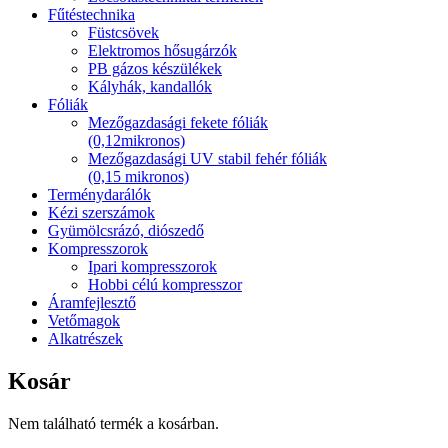
Fűtéstechnika
Füstcsövek
Elektromos hősugárzók
PB gázos készülékek
Kályhák, kandallók
Fóliák
Mezőgazdasági fekete fóliák
(0,12mikronos)
Mezőgazdasági UV stabil fehér fóliák
(0,15 mikronos)
Terménydarálók
Kézi szerszámok
Gyümölcsrázó, diószedő
Kompresszorok
Ipari kompresszorok
Hobbi célú kompresszor
Áramfejlesztő
Vetőmagok
Alkatrészek
Kosár
Nem található termék a kosárban.