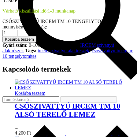
5 530
Ft
Várható kiszállítási idő:
1-3 munkanap
CSŐSZIVATTYÚ IRCEM TM 10 TENGELYTÖMÍTÉS
mennyiség
Mennyiség:
Kosárba teszem
Gyári szám:
0-1614279752
Kategória
IRCEM szivattyú
alaktrészek
Tags:
ircem szivattyu alaktreszek
,
csoszivattyu ircem tm
10 tengelytomites
Kapcsolódó termékek
Kosárba teszem
CSŐSZIVATTYÚ IRCEM TM 10
ALSÓ TERELŐ LEMEZ
...
4 200
Ft