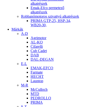
alkatrészek
Emak-Efco permetező
alkatrészek
Robbanómotoros szivattyú alkatrészek
PRIMA GTP-25, HSP-34,
WB20-30,
Márkák
A-D
Agrimotor
AL-KO
Cifarelli
Cub Cadet
DAB
DAL-DEGAN
E-L
EMAK-EFCO
Farmate
HECHT
Launtop
M-R
McCulloch
MTD
PEDROLLO
PRIMA
S-Z