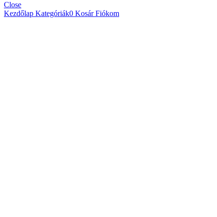
Close
Kezdőlap
Kategóriák
0
Kosár
Fiókom