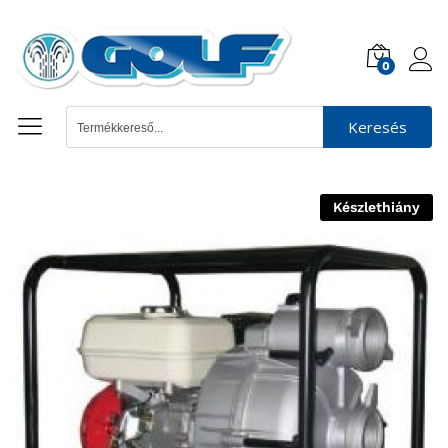
0
Keresés
Készlethiány