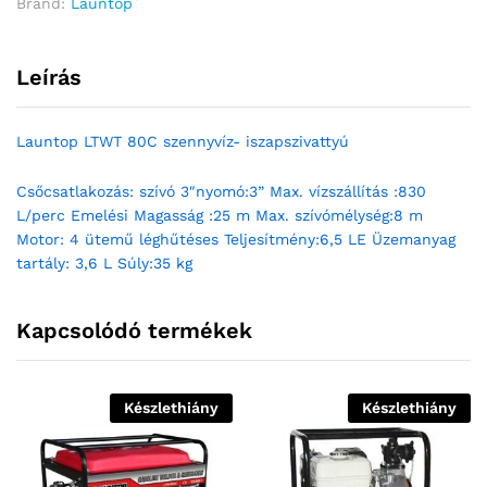
Brand:
Launtop
Leírás
Launtop LTWT 80C szennyvíz- iszapszivattyú
Csőcsatlakozás: szívó 3″nyomó:3” Max. vízszállítás :830
L/perc Emelési Magasság :25 m Max. szívómélység:8 m
Motor: 4 ütemű léghűtéses Teljesítmény:6,5 LE Üzemanyag
tartály: 3,6 L Súly:35 kg
Kapcsolódó termékek
Készlethiány
Készlethiány