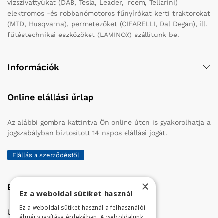
vízszivattyúkat (DAB, Tesla, Leader, Ircem, Tellarini)
elektromos -és robbanómotoros fűnyírókat kerti traktorokat
(MTD, Husqvarna), permetezőket (CIFARELLI, Dal Degan), ill.
fűtéstechnikai eszközöket (LAMINOX) szállítunk be.
Információk
Online elállási űrlap
Az alábbi gombra kattintva Ön online úton is gyakorolhatja a
jogszabályban biztosított 14 napos elállási jogát.
Elállás a szerződéstől
×
Elérhetőség
Ez a weboldal sütiket használ
Ez a weboldal sütiket használ a felhasználói
Üzletünk címe:
Szolnok, Vércse út 17.
élmény javítása érdekében. A weboldalunk