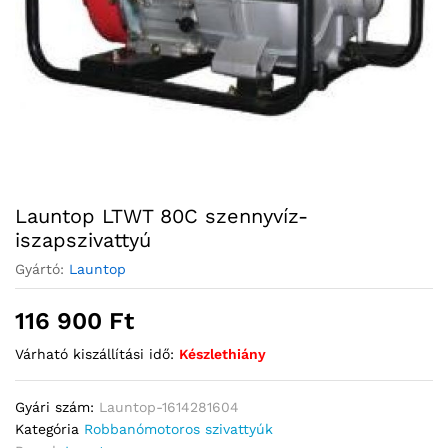
Launtop LTWT 80C szennyvíz-
iszapszivattyú
Gyártó:
Launtop
116 900
Ft
Várható kiszállítási idő:
Készlethiány
Gyári szám:
Launtop-1614281604
Kategória
Robbanómotoros szivattyúk