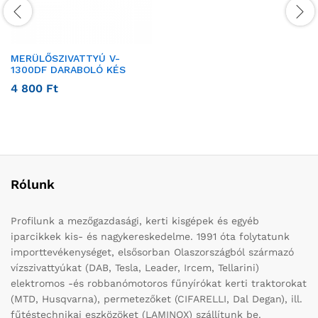
MERÜLŐSZIVATTYÚ V-
1300DF DARABOLÓ KÉS
4 800
Ft
Rólunk
Profilunk a mezőgazdasági, kerti kisgépek és egyéb
iparcikkek kis- és nagykereskedelme. 1991 óta folytatunk
importtevékenységet, elsősorban Olaszországból származó
vízszivattyúkat (DAB, Tesla, Leader, Ircem, Tellarini)
elektromos -és robbanómotoros fűnyírókat kerti traktorokat
(MTD, Husqvarna), permetezőket (CIFARELLI, Dal Degan), ill.
fűtéstechnikai eszközöket (LAMINOX) szállítunk be.